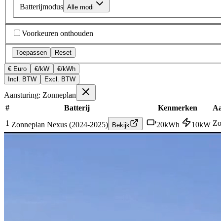
Batterijmodus
Alle modi
Voorkeuren onthouden
Toepassen
Reset
€ Euro
€/kW
€/kWh
Incl. BTW
Excl. BTW
Aansturing: Zonneplan
#
Batterij
Kenmerken
Aa
1
Zo
Zonneplan Nexus (2024-2025)
20
kWh
10
kW
Bekijk