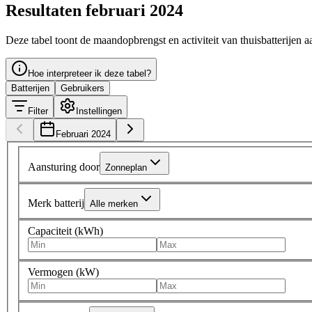
Resultaten februari 2024
Deze tabel toont de maandopbrengst en activiteit van thuisbatterijen
Hoe interpreteer ik deze tabel?
Batterijen
Gebruikers
Filter
Instellingen
Februari 2024
Aansturing door
Zonneplan
Merk batterij
Alle merken
Capaciteit (kWh)
Vermogen (kW)