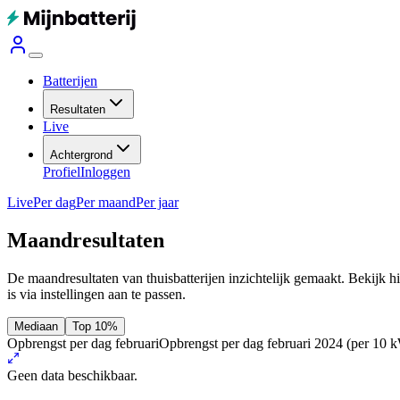
Batterijen
Resultaten
Live
Achtergrond
Profiel
Inloggen
Live
Per dag
Per maand
Per jaar
Maandresultaten
De maandresultaten van thuisbatterijen inzichtelijk gemaakt. Bekijk h
is via instellingen aan te passen.
Mediaan
Top 10%
Opbrengst per dag februari
Opbrengst per dag februari 2024
(per 10 
Geen data beschikbaar.