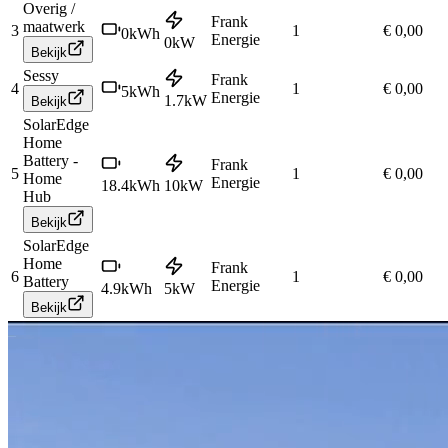
Overig /
Frank
maatwerk
3
1
€ 0,00
0
kWh
Energie
0
kW
Bekijk
Sessy
Frank
4
1
€ 0,00
5
kWh
Energie
1.7
kW
Bekijk
SolarEdge
Home
Battery -
Frank
5
1
€ 0,00
Home
Energie
18.4
kWh
10
kW
Hub
Bekijk
SolarEdge
Home
Frank
6
1
€ 0,00
Battery
Energie
4.9
kWh
5
kW
Bekijk