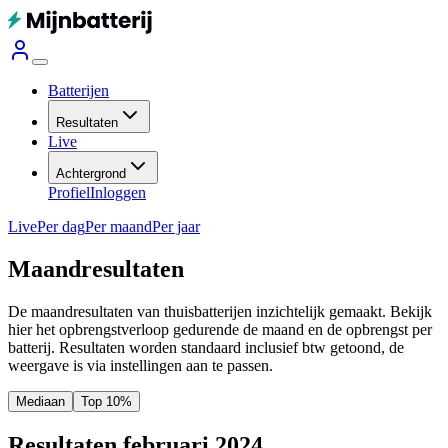
Batterijen
Resultaten
Live
Achtergrond
Profiel
Inloggen
Live
Per dag
Per maand
Per jaar
Maandresultaten
De maandresultaten van thuisbatterijen inzichtelijk gemaakt. Bekijk
hier het opbrengstverloop gedurende de maand en de opbrengst per
batterij.
Resultaten worden standaard inclusief btw getoond, de
weergave is via instellingen aan te passen.
Mediaan
Top 10%
Resultaten februari 2024