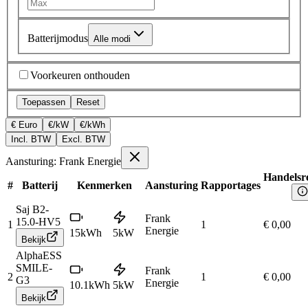
Batterijmodus
Alle modi
Voorkeuren onthouden
Toepassen
Reset
€ Euro
€/kW
€/kWh
Incl. BTW
Excl. BTW
Aansturing: Frank Energie
Handelsre
#
Batterij
Kenmerken
Aansturing
Rapportages
Saj B2-
Frank
15.0-HV5
1
1
€ 0,00
Energie
15
kWh
5
kW
Bekijk
AlphaESS
SMILE-
Frank
2
1
€ 0,00
G3
Energie
10.1
kWh
5
kW
Bekijk