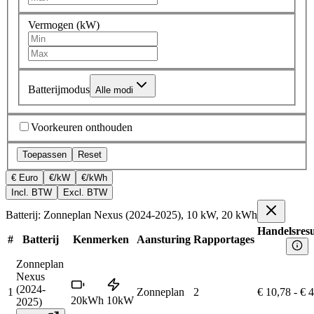
Vermogen (kW)
Batterijmodus
Alle modi
Voorkeuren onthouden
Toepassen
Reset
€ Euro
€/kW
€/kWh
Incl. BTW
Excl. BTW
Batterij: Zonneplan Nexus (2024-2025), 10 kW, 20 kWh
Handelsresu
#
Batterij
Kenmerken
Aansturing
Rapportages
Zonneplan
Nexus
(2024-
1
Zonneplan
2
€ 10,78
-
€ 
20
kWh
10
kW
2025)