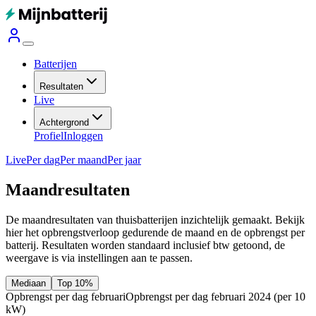
Batterijen
Resultaten
Live
Achtergrond
Profiel
Inloggen
Live
Per dag
Per maand
Per jaar
Maandresultaten
De maandresultaten van thuisbatterijen inzichtelijk gemaakt. Bekijk
hier het opbrengstverloop gedurende de maand en de opbrengst per
batterij.
Resultaten worden standaard inclusief btw getoond, de
weergave is via instellingen aan te passen.
Mediaan
Top 10%
Opbrengst per dag februari
Opbrengst per dag februari 2024
(per 10
kW)