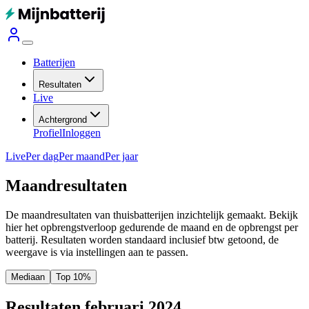
Batterijen
Resultaten
Live
Achtergrond
Profiel
Inloggen
Live
Per dag
Per maand
Per jaar
Maandresultaten
De maandresultaten van thuisbatterijen inzichtelijk gemaakt. Bekijk
hier het opbrengstverloop gedurende de maand en de opbrengst per
batterij.
Resultaten worden standaard inclusief btw getoond, de
weergave is via instellingen aan te passen.
Mediaan
Top 10%
Resultaten februari 2024