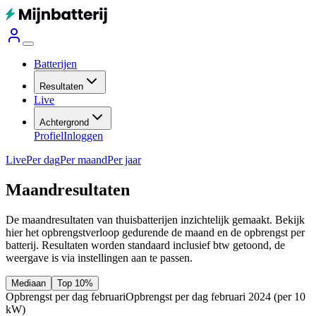
Batterijen
Resultaten
Live
Achtergrond
Profiel
Inloggen
Live
Per dag
Per maand
Per jaar
Maandresultaten
De maandresultaten van thuisbatterijen inzichtelijk gemaakt. Bekijk
hier het opbrengstverloop gedurende de maand en de opbrengst per
batterij.
Resultaten worden standaard inclusief btw getoond, de
weergave is via instellingen aan te passen.
Mediaan
Top 10%
Opbrengst per dag februari
Opbrengst per dag februari 2024
(per 10
kW)