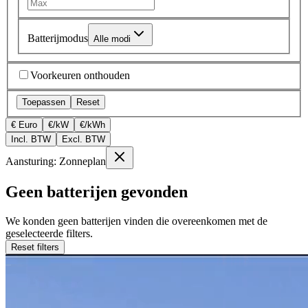
Batterijmodus
Alle modi
Voorkeuren onthouden
Toepassen
Reset
€ Euro
€/kW
€/kWh
Incl. BTW
Excl. BTW
Aansturing: Zonneplan
Geen batterijen gevonden
We konden geen batterijen vinden die overeenkomen met de
geselecteerde filters.
Reset filters