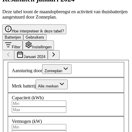
Deze tabel toont de maandopbrengst en activiteit van thuisbatterijen
aangestuurd door Zonneplan.
Hoe interpreteer ik deze tabel?
Batterijen
Gebruikers
Filter
Instellingen
Januari 2024
Aansturing door
Zonneplan
Merk batterij
Alle merken
Capaciteit (kWh)
Vermogen (kW)