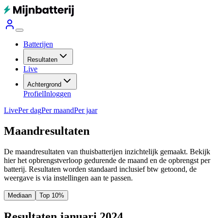
Batterijen
Resultaten
Live
Achtergrond
Profiel
Inloggen
Live
Per dag
Per maand
Per jaar
Maandresultaten
De maandresultaten van thuisbatterijen inzichtelijk gemaakt. Bekijk
hier het opbrengstverloop gedurende de maand en de opbrengst per
batterij.
Resultaten worden standaard inclusief btw getoond, de
weergave is via instellingen aan te passen.
Mediaan
Top 10%
Resultaten januari 2024