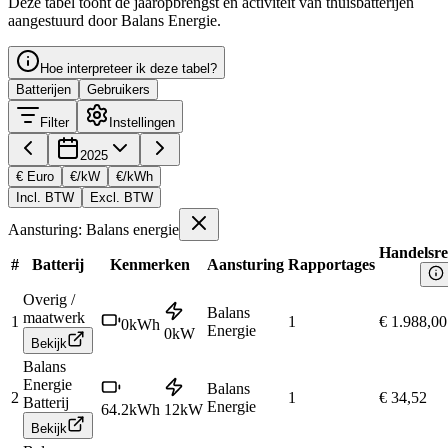
Deze tabel toont de jaaropbrengst en activiteit van thuisbatterijen
aangestuurd door Balans Energie.
Hoe interpreteer ik deze tabel?
Batterijen
Gebruikers
Filter
Instellingen
2025
€ Euro
€/kW
€/kWh
Incl. BTW
Excl. BTW
Aansturing: Balans energie
Handelsre
#
Batterij
Kenmerken
Aansturing
Rapportages
Overig /
Balans
maatwerk
1
1
€ 1.988,00
0
kWh
Energie
0
kW
Bekijk
Balans
Energie
Balans
2
1
€ 34,52
Batterij
Energie
64.2
kWh
12
kW
Bekijk