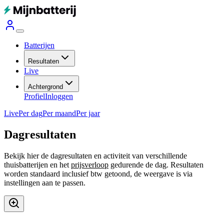
Batterijen
Resultaten
Live
Achtergrond
Profiel
Inloggen
Live
Per dag
Per maand
Per jaar
Dagresultaten
Bekijk hier de dagresultaten en activiteit van verschillende
thuisbatterijen en het
prijsverloop
gedurende de dag. Resultaten
worden standaard inclusief btw getoond, de weergave is via
instellingen aan te passen.