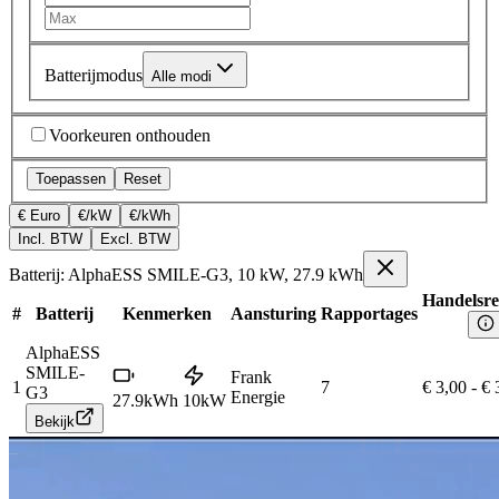
Batterijmodus
Alle modi
Voorkeuren onthouden
Toepassen
Reset
€ Euro
€/kW
€/kWh
Incl. BTW
Excl. BTW
Batterij: AlphaESS SMILE-G3, 10 kW, 27.9 kWh
Handelsre
#
Batterij
Kenmerken
Aansturing
Rapportages
AlphaESS
SMILE-
Frank
1
7
€ 3,00
-
€ 
G3
Energie
27.9
kWh
10
kW
Bekijk