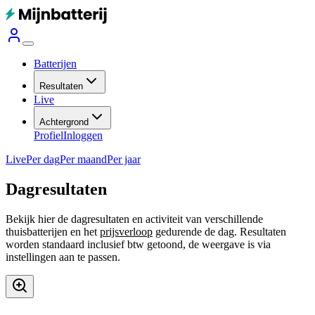
Batterijen
Resultaten
Live
Achtergrond
Profiel
Inloggen
Live
Per dag
Per maand
Per jaar
Dagresultaten
Bekijk hier de dagresultaten en activiteit van verschillende
thuisbatterijen en het
prijsverloop
gedurende de dag. Resultaten
worden standaard inclusief btw getoond, de weergave is via
instellingen aan te passen.