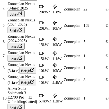
Zonneplan Nexus
(3-fase) 2025
4
Zonneplan
22
€ 
20
kWh
11
kW
Bekijk
Zonneplan Nexus
(2024-2025)
5
Zonneplan
159
€ 
20
kWh
10
kW
Bekijk
Zonneplan Nexus
(2024-2025)
6
Zonneplan
5
€ 
15
kWh
10
kW
Bekijk
Zonneplan Nexus
7
Zonneplan
1
€ 
15
kWh
11
kW
Bekijk
Zonneplan Nexus
8
Zonneplan
1
€ 
(3-fase)
10
kWh
10
kW
Bekijk
Zonneplan Nexus
9
Zonneplan
8
€ 
(1-fase)
10
kWh
4.4
kW
Bekijk
Anker Solix
Solarbank 3
E2700 Pro + 1x
10
Zonneplan
1
€ 
5.4
kWh
1.2
kW
Uitbreidingsbatterij
Bekijk