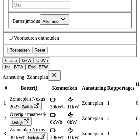
Batterijmodus
Alle modi
Voorkeuren onthouden
Toepassen
Reset
€ Euro
€/kW
€/kWh
Incl. BTW
Excl. BTW
Aansturing: Zonneplan
H
#
Batterij
Kenmerken
Aansturing
Rapportages
Zonneplan Nexus
1
Zonneplan
1
€ 
2025
30
kWh
11
kW
Bekijk
Overig / maatwerk
2
Zonneplan
3
€ 
0
kWh
0
kW
Bekijk
Zonneplan Nexus
3
Zonneplan
1
€ 
30 kWh
30
kWh
11
kW
Bekijk