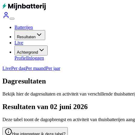
Batterijen
Resultaten
Live
Achtergrond
Profiel
Inloggen
Live
Per dag
Per maand
Per jaar
Dagresultaten
Bekijk hier de dagresultaten en activiteit van verschillende thuisbatter
Resultaten van 02 juni 2026
Deze tabel toont de dagopbrengst en activiteit van thuisbatterijen aan
Hoe interpreteer ik deze tabel?