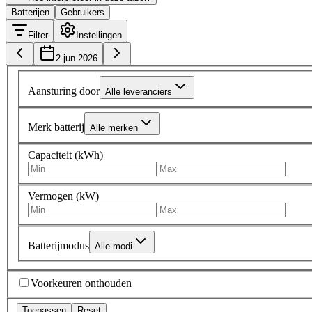
Batterijen
Gebruikers
Filter
Instellingen
2 jun 2026
Aansturing door
Alle leveranciers
Merk batterij
Alle merken
Capaciteit (kWh)
Vermogen (kW)
Batterijmodus
Alle modi
Voorkeuren onthouden
Toepassen
Reset