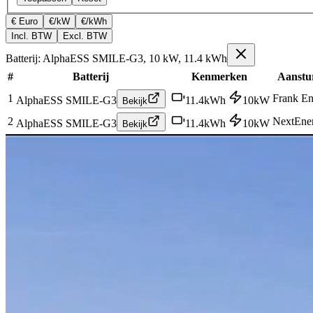
€ Euro
€/kW
€/kWh
Incl. BTW
Excl. BTW
Batterij: AlphaESS SMILE-G3, 10 kW, 11.4 kWh
#
Batterij
Kenmerken
Aanstu
1
Frank En
AlphaESS SMILE-G3
11.4
kWh
10
kW
Bekijk
2
NextEne
AlphaESS SMILE-G3
11.4
kWh
10
kW
Bekijk