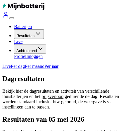
Batterijen
Resultaten
Live
Achtergrond
Profiel
Inloggen
Live
Per dag
Per maand
Per jaar
Dagresultaten
Bekijk hier de dagresultaten en activiteit van verschillende
thuisbatterijen en het
prijsverloop
gedurende de dag. Resultaten
worden standaard inclusief btw getoond, de weergave is via
instellingen aan te passen.
Resultaten van 05 mei 2026