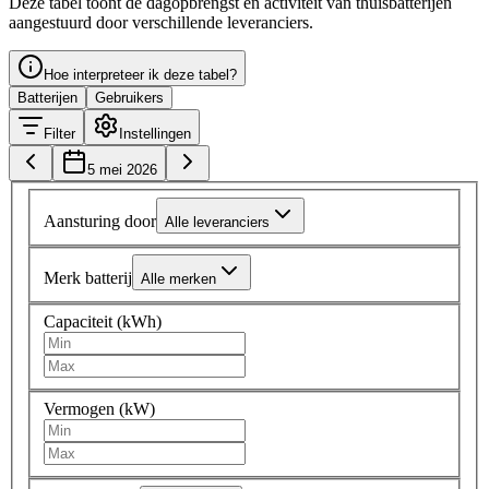
Deze tabel toont de dagopbrengst en activiteit van thuisbatterijen
aangestuurd door verschillende leveranciers.
Hoe interpreteer ik deze tabel?
Batterijen
Gebruikers
Filter
Instellingen
5 mei 2026
Aansturing door
Alle leveranciers
Merk batterij
Alle merken
Capaciteit (kWh)
Vermogen (kW)