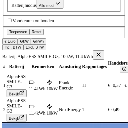
Batterijmodus
Alle modi
Voorkeuren onthouden
Toepassen
Reset
€ Euro
€/kW
€/kWh
Incl. BTW
Excl. BTW
Batterij: AlphaESS SMILE-G3, 10 kW, 11.4 kWh
Handelsre
#
Batterij
Kenmerken
Aansturing
Rapportages
AlphaESS
SMILE-
Frank
1
11
€ -0,37
-
€
G3
Energie
11.4
kWh
10
kW
Bekijk
AlphaESS
SMILE-
2
NextEnergy
1
€ 0,49
G3
11.4
kWh
10
kW
Bekijk