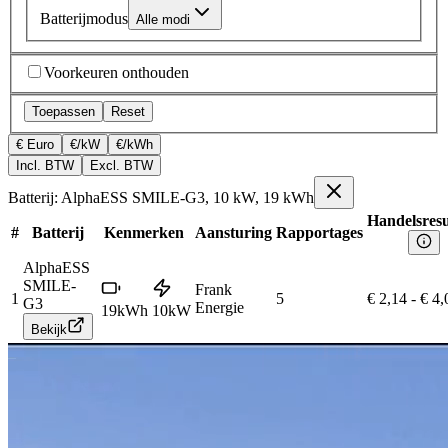
Batterijmodus
Alle modi
Voorkeuren onthouden
Toepassen
Reset
€ Euro
€/kW
€/kWh
Incl. BTW
Excl. BTW
Batterij: AlphaESS SMILE-G3, 10 kW, 19 kWh
Handelsresu
#
Batterij
Kenmerken
Aansturing
Rapportages
AlphaESS
SMILE-
Frank
1
5
€ 2,14
-
€ 4,
G3
Energie
19
kWh
10
kW
Bekijk