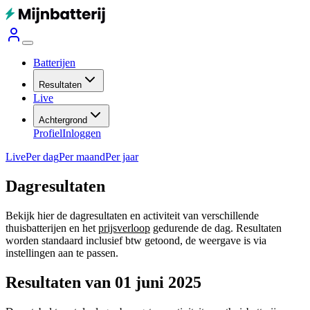
Batterijen
Resultaten
Live
Achtergrond
Profiel
Inloggen
Live
Per dag
Per maand
Per jaar
Dagresultaten
Bekijk hier de dagresultaten en activiteit van verschillende
thuisbatterijen en het
prijsverloop
gedurende de dag. Resultaten
worden standaard inclusief btw getoond, de weergave is via
instellingen aan te passen.
Resultaten van 01 juni 2025