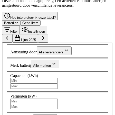
Deze tabel toont de dagopbrengst en activiteit van thuisbatterijen
aangestuurd door verschillende leveranciers.
Hoe interpreteer ik deze tabel?
Batterijen
Gebruikers
Filter
Instellingen
1 jun 2025
Aansturing door
Alle leveranciers
Merk batterij
Alle merken
Capaciteit (kWh)
Vermogen (kW)