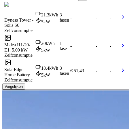
21.3
kWh
3
-
-
-
Dyness Tower -
fasen
5
kW
Solis S6
Zelfconsumptie
20
kWh
1
Midea H1-20-
-
-
-
fase
E1, 5.00 kW
5
kW
Zelfconsumptie
18.4
kWh
3
SolarEdge
€ 51,43
-
-
fasen
Home Battery
5
kW
Zelfconsumptie
Vergelijken