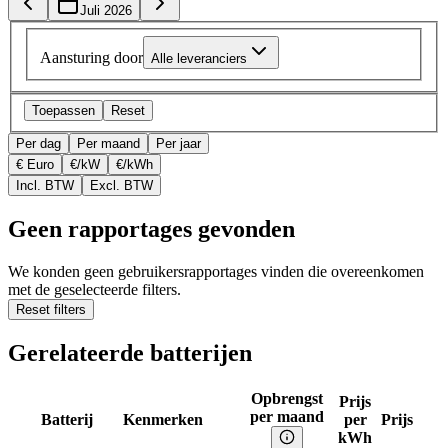
Juli 2026
Aansturing door
Alle leveranciers
Toepassen
Reset
Per dag
Per maand
Per jaar
€ Euro
€/kW
€/kWh
Incl. BTW
Excl. BTW
Geen rapportages gevonden
We konden geen gebruikersrapportages vinden die overeenkomen
met de geselecteerde filters.
Reset filters
Gerelateerde batterijen
Opbrengst
Prijs
per maand
Batterij
Kenmerken
per
Prijs
kWh