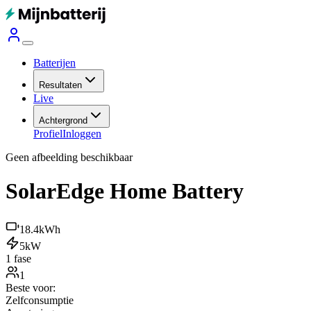
Batterijen
Resultaten
Live
Achtergrond
Profiel
Inloggen
Geen afbeelding beschikbaar
SolarEdge Home Battery
18.4
kWh
5
kW
1 fase
1
Beste voor:
Zelfconsumptie