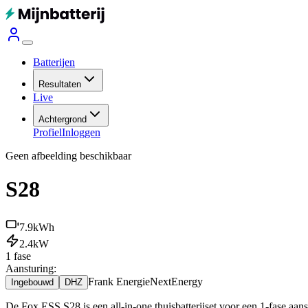
Batterijen
Resultaten
Live
Achtergrond
Profiel
Inloggen
Geen afbeelding beschikbaar
S28
7.9
kWh
2.4
kW
1 fase
Aansturing:
Frank Energie
NextEnergy
Ingebouwd
DHZ
De Fox ESS S28 is een all-in-one thuisbatterijset voor een 1-fase aa