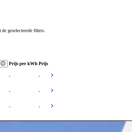
e geselecteerde filters.
Prijs per kWh
Prijs
-
-
-
-
-
-