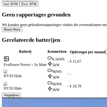
Incl. BTW
Excl. BTW
Geen rapportages gevonden
We konden geen gebruikersrapportages vinden die overeenkomen met d
Reset filters
Gerelateerde batterijen
Batterij
Kenmerken
Opbrengst per maand
6.1
kWh
-
€ 21,67
EvaPower Power + 5x Mate
2
kW
9
kWh
-
-
HYXI Halo
3
kW
6
kWh
-
€ 24,78
HYXI Halo
3
kW
Vergelijken