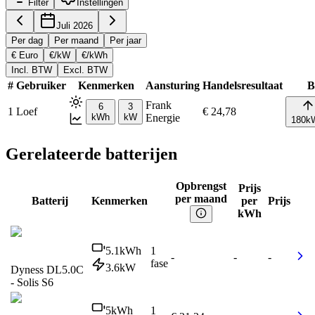
Filter
Instellingen
Juli 2026
Per dag
Per maand
Per jaar
€ Euro
€/kW
€/kWh
Incl. BTW
Excl. BTW
#
Gebruiker
Kenmerken
Aansturing
Handelsresultaat
B
Frank
6
3
1
Loef
€ 24,78
kWh
kW
Energie
180
k
Gerelateerde batterijen
Opbrengst
Prijs
per maand
Batterij
Kenmerken
per
Prijs
kWh
5.1
kWh
1
-
-
-
fase
3.6
kW
Dyness DL5.0C
- Solis S6
5
kWh
1