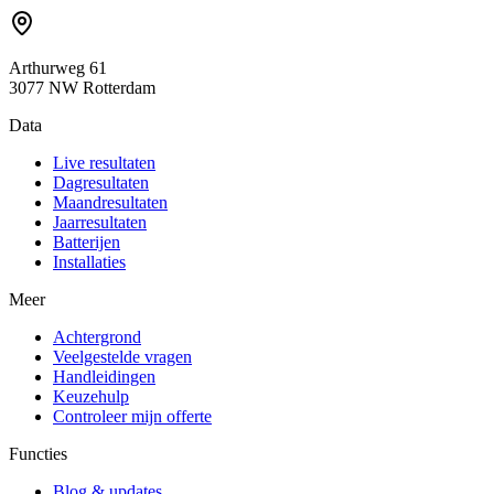
Arthurweg 61
3077 NW Rotterdam
Data
Live resultaten
Dagresultaten
Maandresultaten
Jaarresultaten
Batterijen
Installaties
Meer
Achtergrond
Veelgestelde vragen
Handleidingen
Keuzehulp
Controleer mijn offerte
Functies
Blog & updates