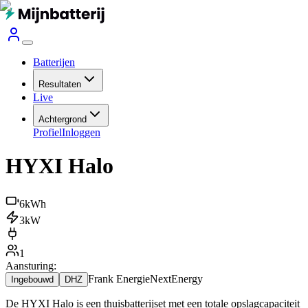
Batterijen
Resultaten
Live
Achtergrond
Profiel
Inloggen
HYXI Halo
6
kWh
3
kW
1
Aansturing:
Frank Energie
NextEnergy
Ingebouwd
DHZ
De HYXI Halo is een thuisbatterijset met een totale opslagcapaciteit