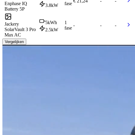
€ 21,24
-
-
Enphase IQ
fase
3.8
kW
Battery 5P
5
kWh
1
Jackery
-
-
-
fase
SolarVault 3 Pro
2.5
kW
Max AC
Vergelijken