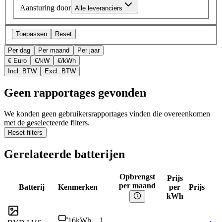
Aansturing door
Alle leveranciers
Toepassen
Reset
Per dag
Per maand
Per jaar
€ Euro
€/kW
€/kWh
Incl. BTW
Excl. BTW
Geen rapportages gevonden
We konden geen gebruikersrapportages vinden die overeenkomen
met de geselecteerde filters.
Reset filters
Gerelateerde batterijen
Opbrengst
Prijs
per maand
Batterij
Kenmerken
per
Prijs
kWh
16
kWh
1