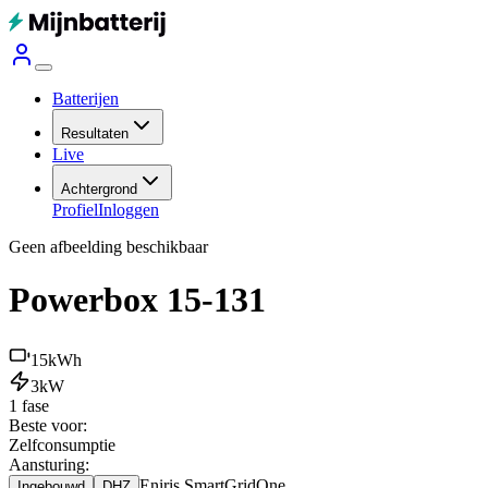
Batterijen
Resultaten
Live
Achtergrond
Profiel
Inloggen
Geen afbeelding beschikbaar
Powerbox 15-131
15
kWh
3
kW
1 fase
Beste voor:
Zelfconsumptie
Aansturing:
Eniris SmartGridOne
Ingebouwd
DHZ