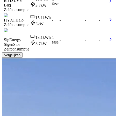
BYD LVS -
-
-
-
fase
Bliq
3.7
kW
Zelfconsumptie
15.1
kWh
HYXI Halo
-
-
-
-
3
kW
Zelfconsumptie
18.1
kWh
1
SigEnergy
-
-
-
fase
3.7
kW
SigenStor
Zelfconsumptie
Vergelijken