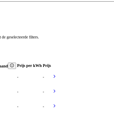
e geselecteerde filters.
Prijs per kWh
Prijs
aand
-
-
-
-
-
-