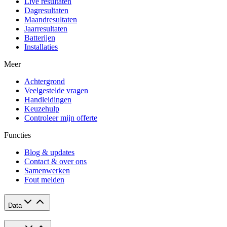
Live resultaten
Dagresultaten
Maandresultaten
Jaarresultaten
Batterijen
Installaties
Meer
Achtergrond
Veelgestelde vragen
Handleidingen
Keuzehulp
Controleer mijn offerte
Functies
Blog & updates
Contact & over ons
Samenwerken
Fout melden
Data