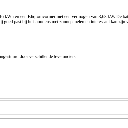
16 kWh en een Bliq-omvormer met een vermogen van 3,68 kW. De batterij
ij goed past bij huishoudens met zonnepanelen en interessant kan zijn 
angestuurd door verschillende leveranciers.