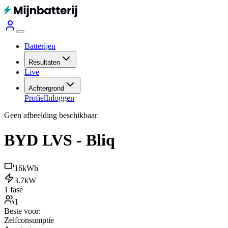
Batterijen
Resultaten
Live
Achtergrond
Profiel
Inloggen
Geen afbeelding beschikbaar
BYD LVS - Bliq
16
kWh
3.7
kW
1 fase
1
Beste voor:
Zelfconsumptie