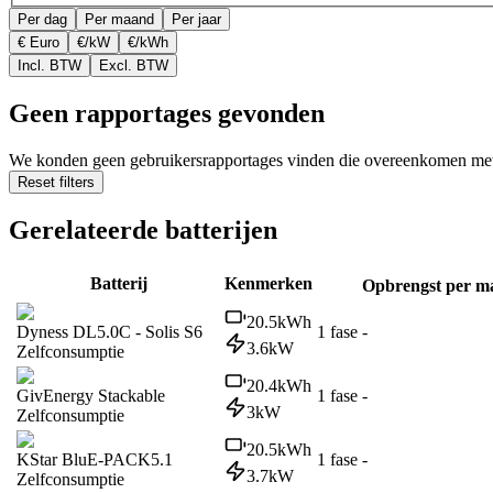
Per dag
Per maand
Per jaar
€ Euro
€/kW
€/kWh
Incl. BTW
Excl. BTW
Geen rapportages gevonden
We konden geen gebruikersrapportages vinden die overeenkomen met d
Reset filters
Gerelateerde batterijen
Batterij
Kenmerken
Opbrengst per m
20.5
kWh
Dyness DL5.0C - Solis S6
1 fase
-
3.6
kW
Zelfconsumptie
20.4
kWh
GivEnergy Stackable
1 fase
-
3
kW
Zelfconsumptie
20.5
kWh
KStar BluE-PACK5.1
1 fase
-
3.7
kW
Zelfconsumptie