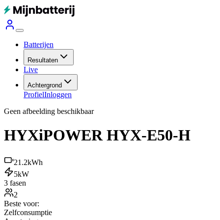
Batterijen
Resultaten
Live
Achtergrond
Profiel
Inloggen
Geen afbeelding beschikbaar
HYXiPOWER HYX-E50-H
21.2
kWh
5
kW
3 fasen
2
Beste voor:
Zelfconsumptie