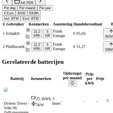
Juli 2026
Per dag
Per maand
Per jaar
€ Euro
€/kW
€/kWh
Incl. BTW
Excl. BTW
#
Gebruiker
Kenmerken
Aansturing
Handelsresultaat
B
Frank
21.2
5
1
Schaikfv
€ 65,04
kWh
kW
Energie
567
k
Frank
21.2
5
2
PimBacardi
€ 51,27
kWh
kW
Energie
535
k
Gerelateerde batterijen
Opbrengst
Prijs
per maand
Batterij
Kenmerken
per
Prijs
kWh
21.3
kWh
3
-
-
-
Dyness Tower -
fasen
5
kW
Solis S6
Zelfconsumptie