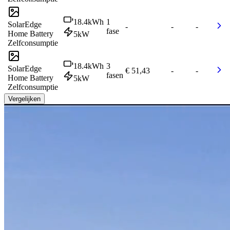
18.4
kWh
1
SolarEdge
-
-
-
fase
Home Battery
5
kW
Zelfconsumptie
18.4
kWh
3
SolarEdge
€ 51,43
-
-
fasen
Home Battery
5
kW
Zelfconsumptie
Vergelijken