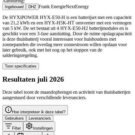
Aansturing:
Frank Energie
NextEnergy
Ingebouwd
DHZ
De HYXiPOWER HYX-E50-H is een batterijset met een capaciteit
van 21,2 kWh en een HYX-H5K-HT omvormer met een vermogen
van 5 kW. De set bestaat uit 4 HYX-E50-H2 batterijmodules en is
geschikt voor een 3-fase aansluiting. Door de ruime opslagcapaciteit
is deze thuisbatterij vooral interessant voor huishoudens met
zonnepanelen die overdag meer zonnestroom willen opslaan voor
later gebruik, ook met het oog op het stoppen van de
salderingsregeling.
Toon specificaties
Resultaten juli 2026
Deze tabel toont de maandopbrengst en activiteit van thuisbatterijen
aangestuurd door verschillende leveranciers.
Hoe interpreteer ik deze tabel?
Gebruikers
Leveranciers
Filter
Instellingen