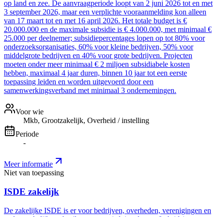
op land en zee. De aanvraagperiode loopt van 2 juni 2026 tot en met
3 september 2026, maar een verplichte vooraanmelding kon alleen
van 17 maart tot en met 16 april 2026. Het totale budget is €
20.000.000 en de maximale subsidie is € 4.000.000, met minimaal €
25.000 per deelnemer; subsidiepercentages lopen op tot 80% voor
onderzoeksorganisaties, 60% voor kleine bedrijven, 50% voor
middelgrote bedrijven en 40% voor grote bedrijven. Projecten
moeten onder meer minimaal € 2 miljoen subsidiabele kosten
hebben, maximaal 4 jaar duren, binnen 10 jaar tot een eerste
toepassing leiden en worden uitgevoerd door een
samenwerkingsverband met minimaal 3 ondernemingen.
Voor wie
Mkb, Grootzakelijk, Overheid / instelling
Periode
-
Meer informatie
Niet van toepassing
ISDE zakelijk
De zakelijke ISDE is er voor bedrijven, overheden, verenigingen en