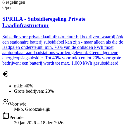
6
regelingen
Open
SPRILA - Subsidieregeling Private
Laadinfrastructuur
Subsidie voor private laadinfrastructuur bij bedrijven, waarbij óók
een stationaire batterij subsidiabel kan zijn - maar alleen als die de
laadpalen ondersteunt: min. 70% van de ontladen kWh moet
aantoonbaar aan laadstations worden geleverd. Geen algemene
energieopslagsubsidie. Tot 40% voor mkb en tot 20% voor grote
bedrijven; een batterij wordt tot max. 1.000 kWh gesubsidieerd.
mkb:
40%
Grote bedrijven:
20%
Voor wie
Mkb, Grootzakelijk
Periode
20 jan 2026 – 18 dec 2026