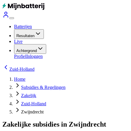
Batterijen
Resultaten
Live
Achtergrond
Profiel
Inloggen
Zuid-Holland
Home
Subsidies & Regelingen
Zakelijk
Zuid-Holland
Zwijndrecht
Zakelijke subsidies in Zwijndrecht