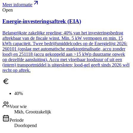
Meer informatie
Open
Energie-investeringsaftrek (EIA)
Belangrijkste zakelijke regeling: 40% van het investeringsbedrag
aftrekbaar van de fiscale winst. Min. 5 kW vermogen en min. 15
kWh capaciteit. Twee bedrijfsmiddelcodes op de Energielijst 2026:
260101 (opslag met automatische marktoptimalisatie, accu zonder
lood) en 251118 (accu gekoppeld aan >15 kWp duurzame opwek
op dezelfde aansluiting). Accu met vloeibaar loodzuur of uit een
(intern) transportmiddel is uitgesloten; lood-gel geeft sinds 2026 wél
recht op aftrek.
40%
Voor wie
Mkb, Grootzakelijk
Periode
Doorlopend