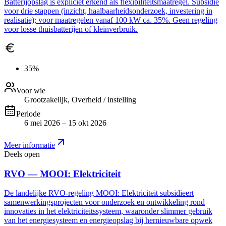
Batterijopslag is expliciet erkend als flexibiliteitsmaatregel. Subsidie
voor drie stappen (inzicht, haalbaarheidsonderzoek, investering in
realisatie); voor maatregelen vanaf 100 kW ca. 35%. Geen regeling
voor losse thuisbatterijen of kleinverbruik.
35%
Voor wie
Grootzakelijk, Overheid / instelling
Periode
6 mei 2026 – 15 okt 2026
Meer informatie
Deels open
RVO — MOOI: Elektriciteit
De landelijke RVO-regeling MOOI: Elektriciteit subsidieert
samenwerkingsprojecten voor onderzoek en ontwikkeling rond
innovaties in het elektriciteitssysteem, waaronder slimmer gebruik
van het energiesysteem en energieopslag bij hernieuwbare opwek