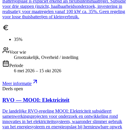
Batterijopslag is expliciet erkend als flexibiliteitsmaatregel. Subsidie
voor drie stappen (inzicht, haalbaarheidsonderzoek, investering in
realisatie); voor maatregelen vanaf 100 kW ca. 35%. Geen regeling
voor losse thuisbatterijen of kleinverbruik.
35%
Voor wie
Grootzakelijk, Overheid / instelling
Periode
6 mei 2026 – 15 okt 2026
Meer informatie
Deels open
RVO — MOOI: Elektriciteit
De landelijke RVO-regeling MOOI: Elektriciteit subsidieert
samenwerkingsprojecten voor onderzoek en ontwikkeling rond
innovaties in het elektriciteitssysteem, waaronder slimmer gebruik
van het energiesysteem en energieopslag bij hernieuwbare opwek