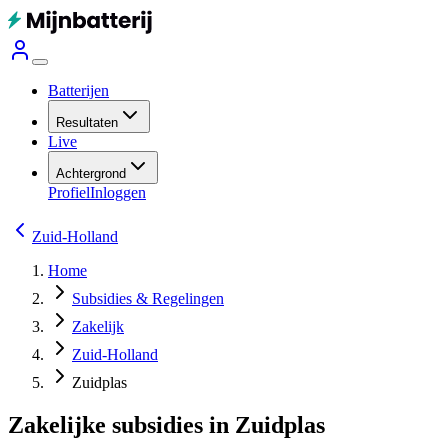
Batterijen
Resultaten
Live
Achtergrond
Profiel
Inloggen
Zuid-Holland
Home
Subsidies & Regelingen
Zakelijk
Zuid-Holland
Zuidplas
Zakelijke subsidies in Zuidplas