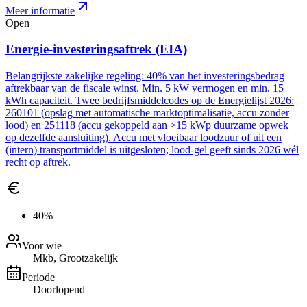
Meer informatie
Open
Energie-investeringsaftrek (EIA)
Belangrijkste zakelijke regeling: 40% van het investeringsbedrag
aftrekbaar van de fiscale winst. Min. 5 kW vermogen en min. 15
kWh capaciteit. Twee bedrijfsmiddelcodes op de Energielijst 2026:
260101 (opslag met automatische marktoptimalisatie, accu zonder
lood) en 251118 (accu gekoppeld aan >15 kWp duurzame opwek
op dezelfde aansluiting). Accu met vloeibaar loodzuur of uit een
(intern) transportmiddel is uitgesloten; lood-gel geeft sinds 2026 wél
recht op aftrek.
40%
Voor wie
Mkb, Grootzakelijk
Periode
Doorlopend