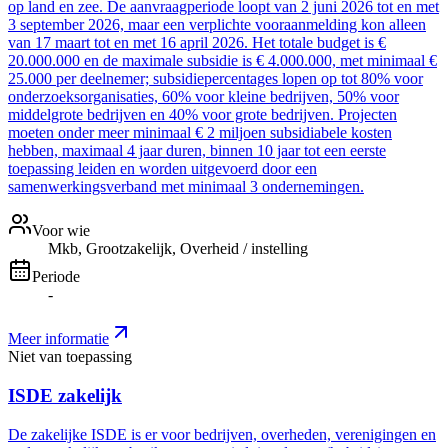
op land en zee. De aanvraagperiode loopt van 2 juni 2026 tot en met
3 september 2026, maar een verplichte vooraanmelding kon alleen
van 17 maart tot en met 16 april 2026. Het totale budget is €
20.000.000 en de maximale subsidie is € 4.000.000, met minimaal €
25.000 per deelnemer; subsidiepercentages lopen op tot 80% voor
onderzoeksorganisaties, 60% voor kleine bedrijven, 50% voor
middelgrote bedrijven en 40% voor grote bedrijven. Projecten
moeten onder meer minimaal € 2 miljoen subsidiabele kosten
hebben, maximaal 4 jaar duren, binnen 10 jaar tot een eerste
toepassing leiden en worden uitgevoerd door een
samenwerkingsverband met minimaal 3 ondernemingen.
Voor wie
Mkb, Grootzakelijk, Overheid / instelling
Periode
-
Meer informatie
Niet van toepassing
ISDE zakelijk
De zakelijke ISDE is er voor bedrijven, overheden, verenigingen en