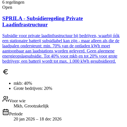
6
regelingen
Open
SPRILA - Subsidieregeling Private
Laadinfrastructuur
Subsidie voor private laadinfrastructuur bij bedrijven, waarbij óók
een stationaire batterij subsidiabel kan zijn - maar alleen als die de
laadpalen ondersteunt: min. 70% van de ontladen kWh moet
aantoonbaar aan laadstations worden geleverd. Geen algemene
energieopslagsubsidie. Tot 40% voor mkb en tot 20% voor grote
bedrijven; een batterij wordt tot max. 1.000 kWh gesubsidieerd.
mkb:
40%
Grote bedrijven:
20%
Voor wie
Mkb, Grootzakelijk
Periode
20 jan 2026 – 18 dec 2026