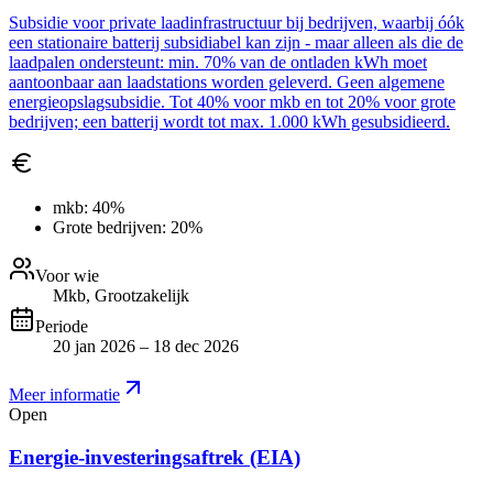
Subsidie voor private laadinfrastructuur bij bedrijven, waarbij óók
een stationaire batterij subsidiabel kan zijn - maar alleen als die de
laadpalen ondersteunt: min. 70% van de ontladen kWh moet
aantoonbaar aan laadstations worden geleverd. Geen algemene
energieopslagsubsidie. Tot 40% voor mkb en tot 20% voor grote
bedrijven; een batterij wordt tot max. 1.000 kWh gesubsidieerd.
mkb:
40%
Grote bedrijven:
20%
Voor wie
Mkb, Grootzakelijk
Periode
20 jan 2026 – 18 dec 2026
Meer informatie
Open
Energie-investeringsaftrek (EIA)