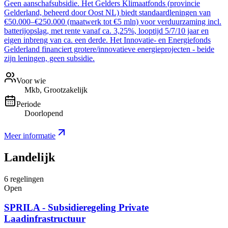
Geen aanschafsubsidie. Het Gelders Klimaatfonds (provincie
Gelderland, beheerd door Oost NL) biedt standaardleningen van
€50.000–€250.000 (maatwerk tot €5 mln) voor verduurzaming incl.
batterijopslag, met rente vanaf ca. 3,25%, looptijd 5/7/10 jaar en
eigen inbreng van ca. een derde. Het Innovatie- en Energiefonds
Gelderland financiert grotere/innovatieve energieprojecten - beide
zijn leningen, geen subsidie.
Voor wie
Mkb, Grootzakelijk
Periode
Doorlopend
Meer informatie
Landelijk
6
regelingen
Open
SPRILA - Subsidieregeling Private
Laadinfrastructuur