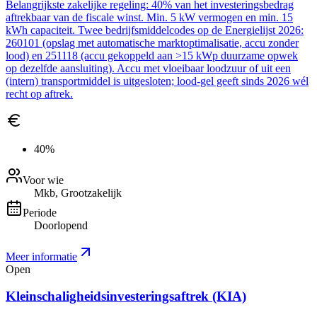
Belangrijkste zakelijke regeling: 40% van het investeringsbedrag
aftrekbaar van de fiscale winst. Min. 5 kW vermogen en min. 15
kWh capaciteit. Twee bedrijfsmiddelcodes op de Energielijst 2026:
260101 (opslag met automatische marktoptimalisatie, accu zonder
lood) en 251118 (accu gekoppeld aan >15 kWp duurzame opwek
op dezelfde aansluiting). Accu met vloeibaar loodzuur of uit een
(intern) transportmiddel is uitgesloten; lood-gel geeft sinds 2026 wél
recht op aftrek.
40%
Voor wie
Mkb, Grootzakelijk
Periode
Doorlopend
Meer informatie
Open
Kleinschaligheidsinvesteringsaftrek (KIA)