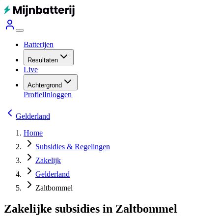
Batterijen
Resultaten
Live
Achtergrond
Profiel
Inloggen
Gelderland
Home
Subsidies & Regelingen
Zakelijk
Gelderland
Zaltbommel
Zakelijke subsidies in Zaltbommel