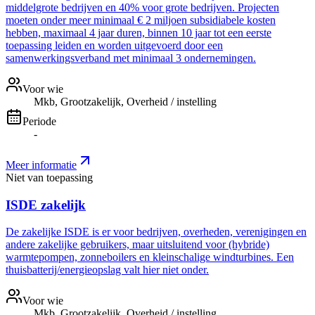
middelgrote bedrijven en 40% voor grote bedrijven. Projecten
moeten onder meer minimaal € 2 miljoen subsidiabele kosten
hebben, maximaal 4 jaar duren, binnen 10 jaar tot een eerste
toepassing leiden en worden uitgevoerd door een
samenwerkingsverband met minimaal 3 ondernemingen.
Voor wie
Mkb, Grootzakelijk, Overheid / instelling
Periode
-
Meer informatie
Niet van toepassing
ISDE zakelijk
De zakelijke ISDE is er voor bedrijven, overheden, verenigingen en
andere zakelijke gebruikers, maar uitsluitend voor (hybride)
warmtepompen, zonneboilers en kleinschalige windturbines. Een
thuisbatterij/energieopslag valt hier niet onder.
Voor wie
Mkb, Grootzakelijk, Overheid / instelling