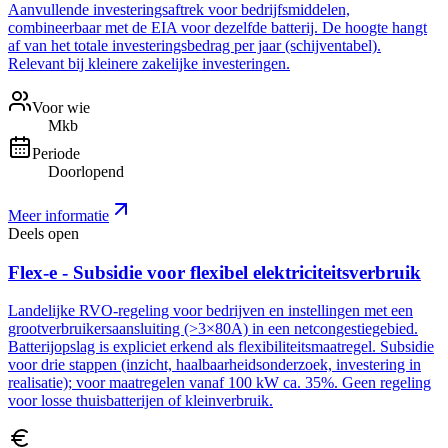
Aanvullende investeringsaftrek voor bedrijfsmiddelen,
combineerbaar met de EIA voor dezelfde batterij. De hoogte hangt
af van het totale investeringsbedrag per jaar (schijventabel).
Relevant bij kleinere zakelijke investeringen.
Voor wie
Mkb
Periode
Doorlopend
Meer informatie
Deels open
Flex-e - Subsidie voor flexibel elektriciteitsverbruik
Landelijke RVO-regeling voor bedrijven en instellingen met een
grootverbruikersaansluiting (>3×80A) in een netcongestiegebied.
Batterijopslag is expliciet erkend als flexibiliteitsmaatregel. Subsidie
voor drie stappen (inzicht, haalbaarheidsonderzoek, investering in
realisatie); voor maatregelen vanaf 100 kW ca. 35%. Geen regeling
voor losse thuisbatterijen of kleinverbruik.