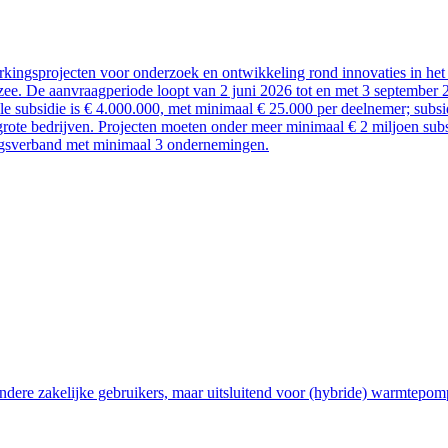
kingsprojecten voor onderzoek en ontwikkeling rond innovaties in het 
ee. De aanvraagperiode loopt van 2 juni 2026 tot en met 3 september 
ale subsidie is € 4.000.000, met minimaal € 25.000 per deelnemer; sub
rote bedrijven. Projecten moeten onder meer minimaal € 2 miljoen subsi
ngsverband met minimaal 3 ondernemingen.
ndere zakelijke gebruikers, maar uitsluitend voor (hybride) warmtepom