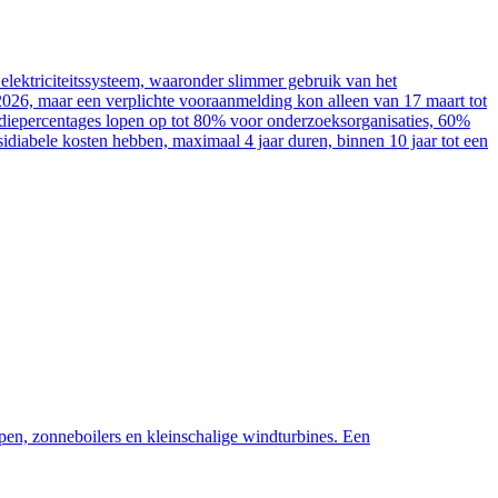
elektriciteitssysteem, waaronder slimmer gebruik van het
2026, maar een verplichte vooraanmelding kon alleen van 17 maart tot
sidiepercentages lopen op tot 80% voor onderzoeksorganisaties, 60%
diabele kosten hebben, maximaal 4 jaar duren, binnen 10 jaar tot een
pen, zonneboilers en kleinschalige windturbines. Een