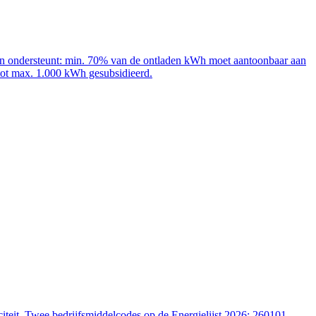
adpalen ondersteunt: min. 70% van de ontladen kWh moet aantoonbaar aan
 tot max. 1.000 kWh gesubsidieerd.
iteit. Twee bedrijfsmiddelcodes op de Energielijst 2026: 260101