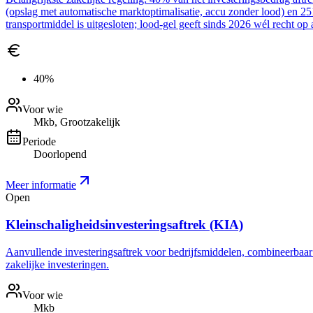
(opslag met automatische marktoptimalisatie, accu zonder lood) en 2
transportmiddel is uitgesloten; lood-gel geeft sinds 2026 wél recht op 
40%
Voor wie
Mkb, Grootzakelijk
Periode
Doorlopend
Meer informatie
Open
Kleinschaligheidsinvesteringsaftrek (KIA)
Aanvullende investeringsaftrek voor bedrijfsmiddelen, combineerbaar me
zakelijke investeringen.
Voor wie
Mkb