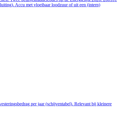
ting). Accu met vloeibaar loodzuur of uit een (intern)
steringsbedrag per jaar (schijventabel). Relevant bij kleinere