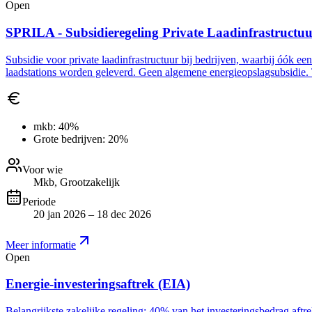
Open
SPRILA - Subsidieregeling Private Laadinfrastructu
Subsidie voor private laadinfrastructuur bij bedrijven, waarbij óók ee
laadstations worden geleverd. Geen algemene energieopslagsubsidie. 
mkb:
40%
Grote bedrijven:
20%
Voor wie
Mkb, Grootzakelijk
Periode
20 jan 2026 – 18 dec 2026
Meer informatie
Open
Energie-investeringsaftrek (EIA)
Belangrijkste zakelijke regeling: 40% van het investeringsbedrag aft