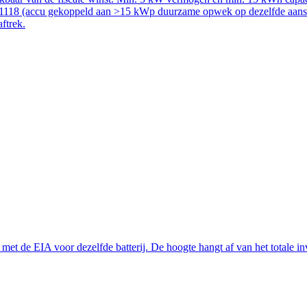
51118 (accu gekoppeld aan >15 kWp duurzame opwek op dezelfde aanslui
aftrek.
t de EIA voor dezelfde batterij. De hoogte hangt af van het totale inve