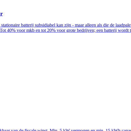
ur
n stationaire batterij subsidiabel kan zijn - maar alleen als die de la
Tot 40% voor mkb en tot 20% voor grote bedrijven; een batterij wordt
rekbaar van de fiscale winst. Min. 5 kW vermogen en min. 15 kWh capac