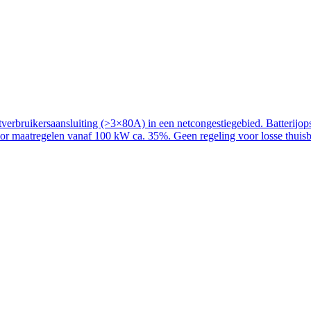
rbruikersaansluiting (>3×80A) in een netcongestiegebied. Batterijopslag
voor maatregelen vanaf 100 kW ca. 35%. Geen regeling voor losse thuisba