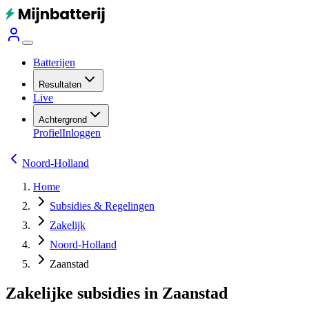
Batterijen
Resultaten
Live
Achtergrond
Profiel
Inloggen
Noord-Holland
Home
Subsidies & Regelingen
Zakelijk
Noord-Holland
Zaanstad
Zakelijke subsidies in Zaanstad