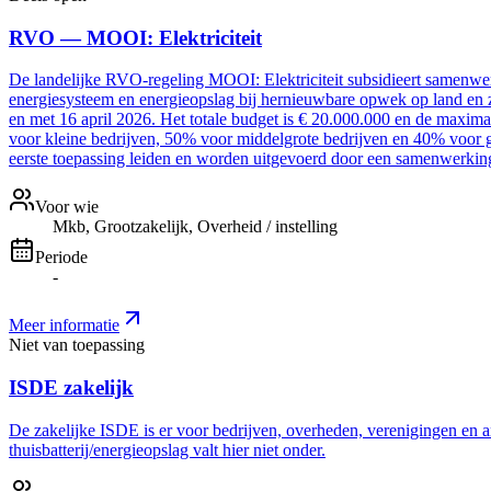
RVO — MOOI: Elektriciteit
De landelijke RVO-regeling MOOI: Elektriciteit subsidieert samenwer
energiesysteem en energieopslag bij hernieuwbare opwek op land en z
en met 16 april 2026. Het totale budget is € 20.000.000 en de maxim
voor kleine bedrijven, 50% voor middelgrote bedrijven en 40% voor g
eerste toepassing leiden en worden uitgevoerd door een samenwerki
Voor wie
Mkb, Grootzakelijk, Overheid / instelling
Periode
-
Meer informatie
Niet van toepassing
ISDE zakelijk
De zakelijke ISDE is er voor bedrijven, overheden, verenigingen en a
thuisbatterij/energieopslag valt hier niet onder.