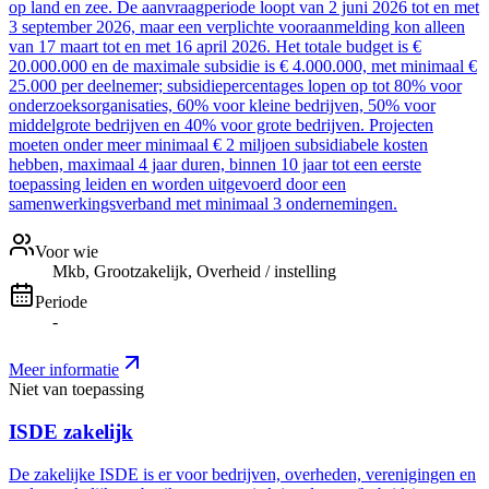
op land en zee. De aanvraagperiode loopt van 2 juni 2026 tot en met
3 september 2026, maar een verplichte vooraanmelding kon alleen
van 17 maart tot en met 16 april 2026. Het totale budget is €
20.000.000 en de maximale subsidie is € 4.000.000, met minimaal €
25.000 per deelnemer; subsidiepercentages lopen op tot 80% voor
onderzoeksorganisaties, 60% voor kleine bedrijven, 50% voor
middelgrote bedrijven en 40% voor grote bedrijven. Projecten
moeten onder meer minimaal € 2 miljoen subsidiabele kosten
hebben, maximaal 4 jaar duren, binnen 10 jaar tot een eerste
toepassing leiden en worden uitgevoerd door een
samenwerkingsverband met minimaal 3 ondernemingen.
Voor wie
Mkb, Grootzakelijk, Overheid / instelling
Periode
-
Meer informatie
Niet van toepassing
ISDE zakelijk
De zakelijke ISDE is er voor bedrijven, overheden, verenigingen en