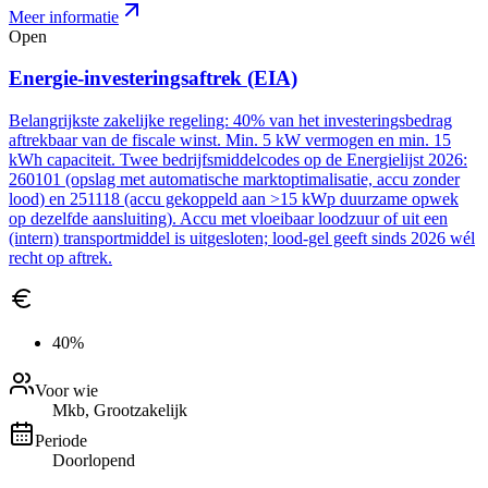
Meer informatie
Open
Energie-investeringsaftrek (EIA)
Belangrijkste zakelijke regeling: 40% van het investeringsbedrag
aftrekbaar van de fiscale winst. Min. 5 kW vermogen en min. 15
kWh capaciteit. Twee bedrijfsmiddelcodes op de Energielijst 2026:
260101 (opslag met automatische marktoptimalisatie, accu zonder
lood) en 251118 (accu gekoppeld aan >15 kWp duurzame opwek
op dezelfde aansluiting). Accu met vloeibaar loodzuur of uit een
(intern) transportmiddel is uitgesloten; lood-gel geeft sinds 2026 wél
recht op aftrek.
40%
Voor wie
Mkb, Grootzakelijk
Periode
Doorlopend