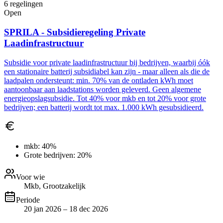
6
regelingen
Open
SPRILA - Subsidieregeling Private
Laadinfrastructuur
Subsidie voor private laadinfrastructuur bij bedrijven, waarbij óók
een stationaire batterij subsidiabel kan zijn - maar alleen als die de
laadpalen ondersteunt: min. 70% van de ontladen kWh moet
aantoonbaar aan laadstations worden geleverd. Geen algemene
energieopslagsubsidie. Tot 40% voor mkb en tot 20% voor grote
bedrijven; een batterij wordt tot max. 1.000 kWh gesubsidieerd.
mkb:
40%
Grote bedrijven:
20%
Voor wie
Mkb, Grootzakelijk
Periode
20 jan 2026 – 18 dec 2026