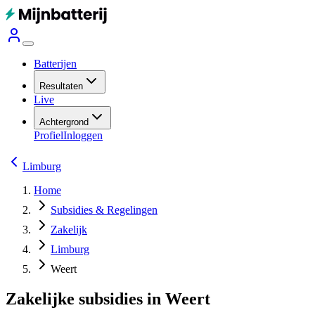
Batterijen
Resultaten
Live
Achtergrond
Profiel
Inloggen
Limburg
Home
Subsidies & Regelingen
Zakelijk
Limburg
Weert
Zakelijke subsidies in Weert