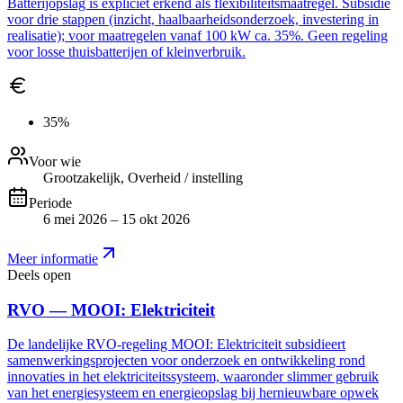
Batterijopslag is expliciet erkend als flexibiliteitsmaatregel. Subsidie
voor drie stappen (inzicht, haalbaarheidsonderzoek, investering in
realisatie); voor maatregelen vanaf 100 kW ca. 35%. Geen regeling
voor losse thuisbatterijen of kleinverbruik.
35%
Voor wie
Grootzakelijk, Overheid / instelling
Periode
6 mei 2026 – 15 okt 2026
Meer informatie
Deels open
RVO — MOOI: Elektriciteit
De landelijke RVO-regeling MOOI: Elektriciteit subsidieert
samenwerkingsprojecten voor onderzoek en ontwikkeling rond
innovaties in het elektriciteitssysteem, waaronder slimmer gebruik
van het energiesysteem en energieopslag bij hernieuwbare opwek