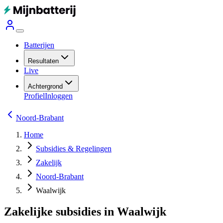
Batterijen
Resultaten
Live
Achtergrond
Profiel
Inloggen
Noord-Brabant
Home
Subsidies & Regelingen
Zakelijk
Noord-Brabant
Waalwijk
Zakelijke subsidies in Waalwijk