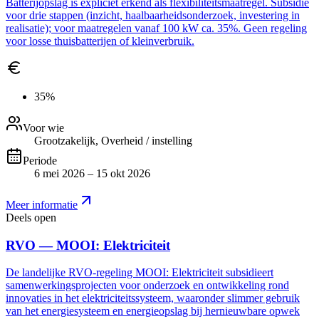
Batterijopslag is expliciet erkend als flexibiliteitsmaatregel. Subsidie
voor drie stappen (inzicht, haalbaarheidsonderzoek, investering in
realisatie); voor maatregelen vanaf 100 kW ca. 35%. Geen regeling
voor losse thuisbatterijen of kleinverbruik.
35%
Voor wie
Grootzakelijk, Overheid / instelling
Periode
6 mei 2026 – 15 okt 2026
Meer informatie
Deels open
RVO — MOOI: Elektriciteit
De landelijke RVO-regeling MOOI: Elektriciteit subsidieert
samenwerkingsprojecten voor onderzoek en ontwikkeling rond
innovaties in het elektriciteitssysteem, waaronder slimmer gebruik
van het energiesysteem en energieopslag bij hernieuwbare opwek