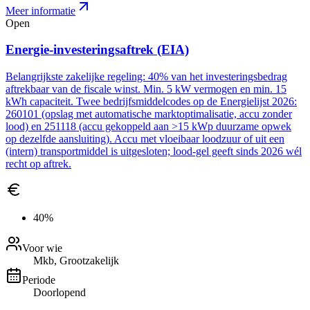
Meer informatie
Open
Energie-investeringsaftrek (EIA)
Belangrijkste zakelijke regeling: 40% van het investeringsbedrag
aftrekbaar van de fiscale winst. Min. 5 kW vermogen en min. 15
kWh capaciteit. Twee bedrijfsmiddelcodes op de Energielijst 2026:
260101 (opslag met automatische marktoptimalisatie, accu zonder
lood) en 251118 (accu gekoppeld aan >15 kWp duurzame opwek
op dezelfde aansluiting). Accu met vloeibaar loodzuur of uit een
(intern) transportmiddel is uitgesloten; lood-gel geeft sinds 2026 wél
recht op aftrek.
40%
Voor wie
Mkb, Grootzakelijk
Periode
Doorlopend