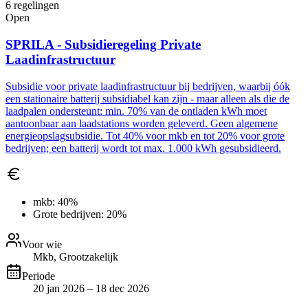
6
regelingen
Open
SPRILA - Subsidieregeling Private
Laadinfrastructuur
Subsidie voor private laadinfrastructuur bij bedrijven, waarbij óók
een stationaire batterij subsidiabel kan zijn - maar alleen als die de
laadpalen ondersteunt: min. 70% van de ontladen kWh moet
aantoonbaar aan laadstations worden geleverd. Geen algemene
energieopslagsubsidie. Tot 40% voor mkb en tot 20% voor grote
bedrijven; een batterij wordt tot max. 1.000 kWh gesubsidieerd.
mkb:
40%
Grote bedrijven:
20%
Voor wie
Mkb, Grootzakelijk
Periode
20 jan 2026 – 18 dec 2026