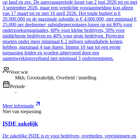
op land en zee. De aanvraagperiode loopt van 2 juni 2026 tot en met
3 september 2026, maar een verplichte vooraanmelding kon alleen
van 17 maart tot en met 16 april 2026. Het totale budget is €
20.000.000 en de maximale subsidie is € 4.000.000, met minimaal €
25.000 per deelnemer; subsidiepercentages lopen op tot 80% voor
onderzoeksorganisaties, 60% voor kleine bedrijven, 50% voor
middelgrote bedrijven en 40% voor grote bedrijven. Projecten
moeten onder meer minimaal € 2 miljoen subsidiabele kosten
hebben, maximaal 4 jaar duren, binnen 10 jaar tot een eerste
toepassing leiden en worden uitgevoerd door een
samenwerkingsverband met minimaal 3 ondernemingen.
Voor wie
Mkb, Grootzakelijk, Overheid / instelling
Periode
-
Meer informatie
Niet van toepassing
ISDE zakelijk
De zakelijke ISDE is er voor bedrijven, overheden, verenigingen en