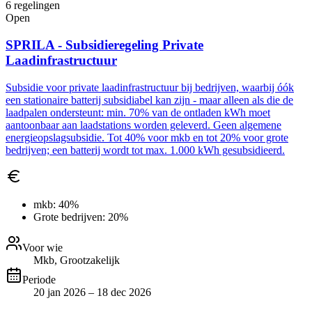
6
regelingen
Open
SPRILA - Subsidieregeling Private
Laadinfrastructuur
Subsidie voor private laadinfrastructuur bij bedrijven, waarbij óók
een stationaire batterij subsidiabel kan zijn - maar alleen als die de
laadpalen ondersteunt: min. 70% van de ontladen kWh moet
aantoonbaar aan laadstations worden geleverd. Geen algemene
energieopslagsubsidie. Tot 40% voor mkb en tot 20% voor grote
bedrijven; een batterij wordt tot max. 1.000 kWh gesubsidieerd.
mkb:
40%
Grote bedrijven:
20%
Voor wie
Mkb, Grootzakelijk
Periode
20 jan 2026 – 18 dec 2026