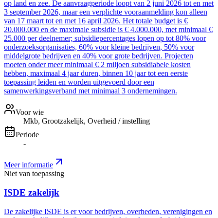
op land en zee. De aanvraagperiode loopt van 2 juni 2026 tot en met
3 september 2026, maar een verplichte vooraanmelding kon alleen
van 17 maart tot en met 16 april 2026. Het totale budget is €
20.000.000 en de maximale subsidie is € 4.000.000, met minimaal €
25.000 per deelnemer; subsidiepercentages lopen op tot 80% voor
onderzoeksorganisaties, 60% voor kleine bedrijven, 50% voor
middelgrote bedrijven en 40% voor grote bedrijven. Projecten
moeten onder meer minimaal € 2 miljoen subsidiabele kosten
hebben, maximaal 4 jaar duren, binnen 10 jaar tot een eerste
toepassing leiden en worden uitgevoerd door een
samenwerkingsverband met minimaal 3 ondernemingen.
Voor wie
Mkb, Grootzakelijk, Overheid / instelling
Periode
-
Meer informatie
Niet van toepassing
ISDE zakelijk
De zakelijke ISDE is er voor bedrijven, overheden, verenigingen en