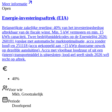
Meer informatie
Open
Energie-investeringsaftrek (EIA)
Belangrijkste zakelijke regeling: 40% van het investeringsbedrag
aftrekbaar van de fiscale winst. Min. 5 kW vermogen en min. 15
kWh capaciteit. Twee bedrijfsmiddelcodes op de Energielijst 2026:
260101 (opslag met automatische marktoptimalisatie, accu zonder
lood) en 251118 (accu gekoppeld aan >15 kWp duurzame opwek
op dezelfde aansluiting). Accu met vloeibaar loodzuur of uit een
(intern) transportmiddel is uitgesloten; lood-gel geeft sinds 2026 wél
recht op aftrek.
40%
Voor wie
Mkb, Grootzakelijk
Periode
Doorlopend