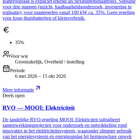
Batterijopslag is expliciet erkend als flexibiliteitsmaatregel. Subsidie
voor drie stappen (inzicht, haalbaarheidsonderzoek, investering in
realisatie); voor maatregelen vanaf 100 kW ca. 35%. Geen regeling
voor losse thuisbatterijen of kleinverbruik.
35%
Voor wie
Grootzakelijk, Overheid / instelling
Periode
6 mei 2026 – 15 okt 2026
Meer informatie
Deels open
RVO — MOOI: Elektriciteit
De landelijke RVO-regeling MOOI: Elektriciteit subsidieert
samenwerkingsprojecten voor onderzoek en ontwikkeling rond
innovaties in het elektriciteitssysteem, waaronder slimmer gebruik
van het energiesysteem en energieopslag bij hernieuwbare opwek