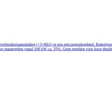
rbruikersaansluiting (>3×80A) in een netcongestiegebied. Batterijopslag
voor maatregelen vanaf 100 kW ca. 35%. Geen regeling voor losse thuisba