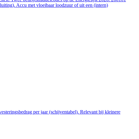
ting). Accu met vloeibaar loodzuur of uit een (intern)
steringsbedrag per jaar (schijventabel). Relevant bij kleinere