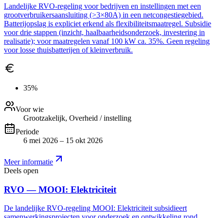
Landelijke RVO-regeling voor bedrijven en instellingen met een
grootverbruikersaansluiting (>3×80A) in een netcongestiegebied.
Batterijopslag is expliciet erkend als flexibiliteitsmaatregel. Subsidie
voor drie stappen (inzicht, haalbaarheidsonderzoek, investering in
realisatie); voor maatregelen vanaf 100 kW ca. 35%. Geen regeling
voor losse thuisbatterijen of kleinverbruik.
35%
Voor wie
Grootzakelijk, Overheid / instelling
Periode
6 mei 2026 – 15 okt 2026
Meer informatie
Deels open
RVO — MOOI: Elektriciteit
De landelijke RVO-regeling MOOI: Elektriciteit subsidieert
samenwerkingsprojecten voor onderzoek en ontwikkeling rond