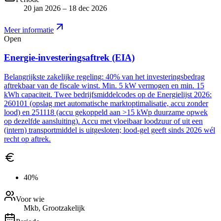
20 jan 2026 – 18 dec 2026
Meer informatie
Open
Energie-investeringsaftrek (EIA)
Belangrijkste zakelijke regeling: 40% van het investeringsbedrag
aftrekbaar van de fiscale winst. Min. 5 kW vermogen en min. 15
kWh capaciteit. Twee bedrijfsmiddelcodes op de Energielijst 2026:
260101 (opslag met automatische marktoptimalisatie, accu zonder
lood) en 251118 (accu gekoppeld aan >15 kWp duurzame opwek
op dezelfde aansluiting). Accu met vloeibaar loodzuur of uit een
(intern) transportmiddel is uitgesloten; lood-gel geeft sinds 2026 wél
recht op aftrek.
40%
Voor wie
Mkb, Grootzakelijk