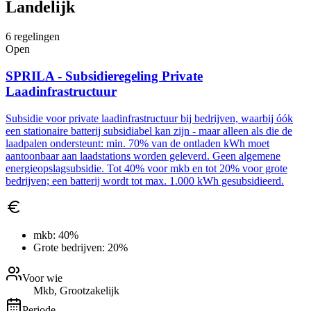
Landelijk
6
regelingen
Open
SPRILA - Subsidieregeling Private
Laadinfrastructuur
Subsidie voor private laadinfrastructuur bij bedrijven, waarbij óók
een stationaire batterij subsidiabel kan zijn - maar alleen als die de
laadpalen ondersteunt: min. 70% van de ontladen kWh moet
aantoonbaar aan laadstations worden geleverd. Geen algemene
energieopslagsubsidie. Tot 40% voor mkb en tot 20% voor grote
bedrijven; een batterij wordt tot max. 1.000 kWh gesubsidieerd.
mkb:
40%
Grote bedrijven:
20%
Voor wie
Mkb, Grootzakelijk
Periode