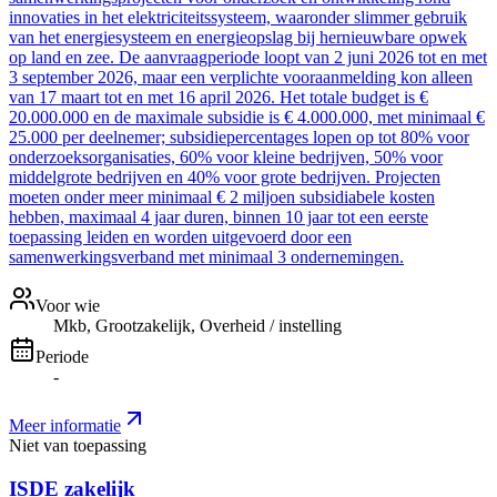
innovaties in het elektriciteitssysteem, waaronder slimmer gebruik
van het energiesysteem en energieopslag bij hernieuwbare opwek
op land en zee. De aanvraagperiode loopt van 2 juni 2026 tot en met
3 september 2026, maar een verplichte vooraanmelding kon alleen
van 17 maart tot en met 16 april 2026. Het totale budget is €
20.000.000 en de maximale subsidie is € 4.000.000, met minimaal €
25.000 per deelnemer; subsidiepercentages lopen op tot 80% voor
onderzoeksorganisaties, 60% voor kleine bedrijven, 50% voor
middelgrote bedrijven en 40% voor grote bedrijven. Projecten
moeten onder meer minimaal € 2 miljoen subsidiabele kosten
hebben, maximaal 4 jaar duren, binnen 10 jaar tot een eerste
toepassing leiden en worden uitgevoerd door een
samenwerkingsverband met minimaal 3 ondernemingen.
Voor wie
Mkb, Grootzakelijk, Overheid / instelling
Periode
-
Meer informatie
Niet van toepassing
ISDE zakelijk