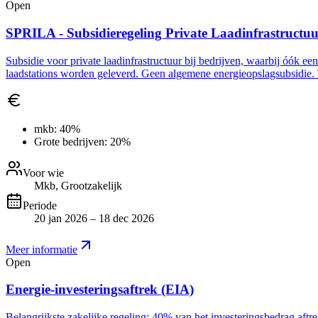
Open
SPRILA - Subsidieregeling Private Laadinfrastructu
Subsidie voor private laadinfrastructuur bij bedrijven, waarbij óók ee
laadstations worden geleverd. Geen algemene energieopslagsubsidie. 
mkb:
40%
Grote bedrijven:
20%
Voor wie
Mkb, Grootzakelijk
Periode
20 jan 2026 – 18 dec 2026
Meer informatie
Open
Energie-investeringsaftrek (EIA)
Belangrijkste zakelijke regeling: 40% van het investeringsbedrag aft