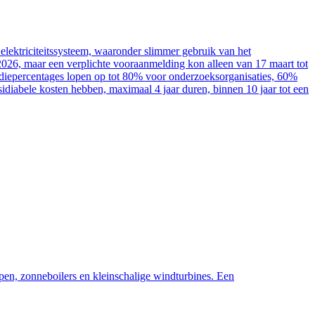
elektriciteitssysteem, waaronder slimmer gebruik van het
2026, maar een verplichte vooraanmelding kon alleen van 17 maart tot
sidiepercentages lopen op tot 80% voor onderzoeksorganisaties, 60%
diabele kosten hebben, maximaal 4 jaar duren, binnen 10 jaar tot een
pen, zonneboilers en kleinschalige windturbines. Een