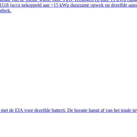
51118 (accu gekoppeld aan >15 kWp duurzame opwek op dezelfde aanslui
aftrek.
t de EIA voor dezelfde batterij. De hoogte hangt af van het totale inve