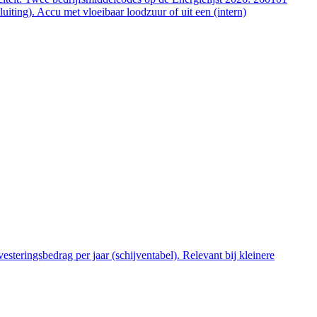
ting). Accu met vloeibaar loodzuur of uit een (intern)
steringsbedrag per jaar (schijventabel). Relevant bij kleinere