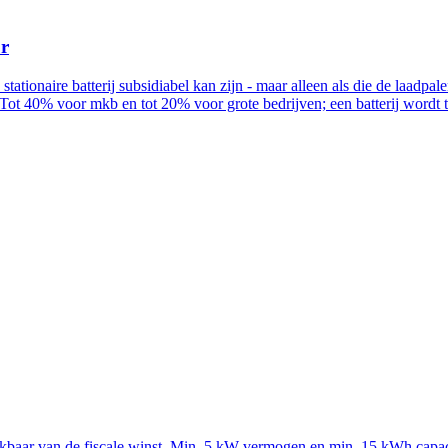
ur
n stationaire batterij subsidiabel kan zijn - maar alleen als die de la
Tot 40% voor mkb en tot 20% voor grote bedrijven; een batterij wordt
rekbaar van de fiscale winst. Min. 5 kW vermogen en min. 15 kWh capac