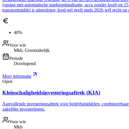
(opslag met automatische marktoptimalisatie, accu zonder lood) en 2
transportmiddel is uitgesloten; lood-gel geeft sinds 2026 wél recht op 
40%
Voor wie
Mkb, Grootzakelijk
Periode
Doorlopend
Meer informatie
Open
Kleinschaligheidsinvesteringsaftrek (KIA)
Aanvullende investeringsaftrek voor bedrijfsmiddelen, combineerbaar me
zakelijke investeringen.
Voor wie
Mkb