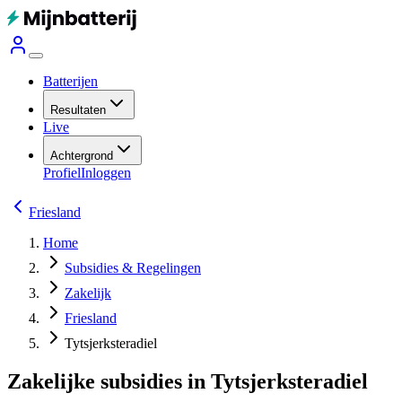
Batterijen
Resultaten
Live
Achtergrond
Profiel
Inloggen
Friesland
Home
Subsidies & Regelingen
Zakelijk
Friesland
Tytsjerksteradiel
Zakelijke subsidies in Tytsjerksteradiel