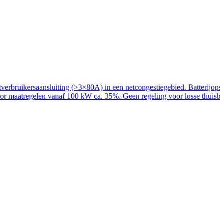
rbruikersaansluiting (>3×80A) in een netcongestiegebied. Batterijopslag
voor maatregelen vanaf 100 kW ca. 35%. Geen regeling voor losse thuisba