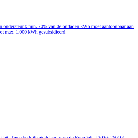
adpalen ondersteunt: min. 70% van de ontladen kWh moet aantoonbaar aan
 tot max. 1.000 kWh gesubsidieerd.
iteit. Twee bedrijfsmiddelcodes op de Energielijst 2026: 260101