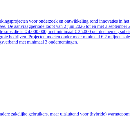
kingsprojecten voor onderzoek en ontwikkeling rond innovaties in het 
ee. De aanvraagperiode loopt van 2 juni 2026 tot en met 3 september 
ale subsidie is € 4.000.000, met minimaal € 25.000 per deelnemer; sub
rote bedrijven. Projecten moeten onder meer minimaal € 2 miljoen subsi
ngsverband met minimaal 3 ondernemingen.
ndere zakelijke gebruikers, maar uitsluitend voor (hybride) warmtepom