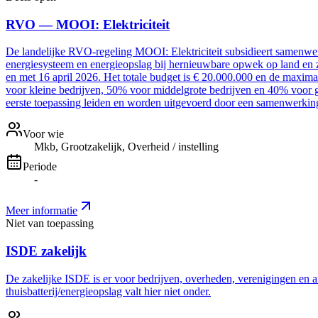
RVO — MOOI: Elektriciteit
De landelijke RVO-regeling MOOI: Elektriciteit subsidieert samenwer
energiesysteem en energieopslag bij hernieuwbare opwek op land en z
en met 16 april 2026. Het totale budget is € 20.000.000 en de maxim
voor kleine bedrijven, 50% voor middelgrote bedrijven en 40% voor g
eerste toepassing leiden en worden uitgevoerd door een samenwerki
Voor wie
Mkb, Grootzakelijk, Overheid / instelling
Periode
-
Meer informatie
Niet van toepassing
ISDE zakelijk
De zakelijke ISDE is er voor bedrijven, overheden, verenigingen en a
thuisbatterij/energieopslag valt hier niet onder.