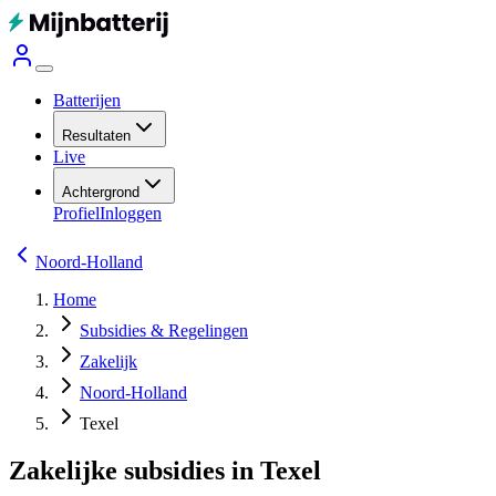
Batterijen
Resultaten
Live
Achtergrond
Profiel
Inloggen
Noord-Holland
Home
Subsidies & Regelingen
Zakelijk
Noord-Holland
Texel
Zakelijke subsidies in Texel