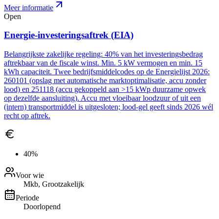
Meer informatie
Open
Energie-investeringsaftrek (EIA)
Belangrijkste zakelijke regeling: 40% van het investeringsbedrag
aftrekbaar van de fiscale winst. Min. 5 kW vermogen en min. 15
kWh capaciteit. Twee bedrijfsmiddelcodes op de Energielijst 2026:
260101 (opslag met automatische marktoptimalisatie, accu zonder
lood) en 251118 (accu gekoppeld aan >15 kWp duurzame opwek
op dezelfde aansluiting). Accu met vloeibaar loodzuur of uit een
(intern) transportmiddel is uitgesloten; lood-gel geeft sinds 2026 wél
recht op aftrek.
40%
Voor wie
Mkb, Grootzakelijk
Periode
Doorlopend