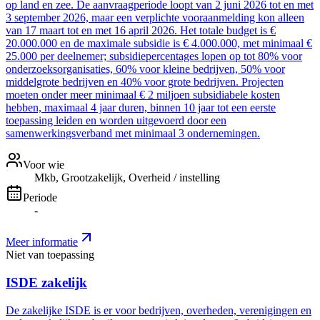
op land en zee. De aanvraagperiode loopt van 2 juni 2026 tot en met
3 september 2026, maar een verplichte vooraanmelding kon alleen
van 17 maart tot en met 16 april 2026. Het totale budget is €
20.000.000 en de maximale subsidie is € 4.000.000, met minimaal €
25.000 per deelnemer; subsidiepercentages lopen op tot 80% voor
onderzoeksorganisaties, 60% voor kleine bedrijven, 50% voor
middelgrote bedrijven en 40% voor grote bedrijven. Projecten
moeten onder meer minimaal € 2 miljoen subsidiabele kosten
hebben, maximaal 4 jaar duren, binnen 10 jaar tot een eerste
toepassing leiden en worden uitgevoerd door een
samenwerkingsverband met minimaal 3 ondernemingen.
Voor wie
Mkb, Grootzakelijk, Overheid / instelling
Periode
-
Meer informatie
Niet van toepassing
ISDE zakelijk
De zakelijke ISDE is er voor bedrijven, overheden, verenigingen en