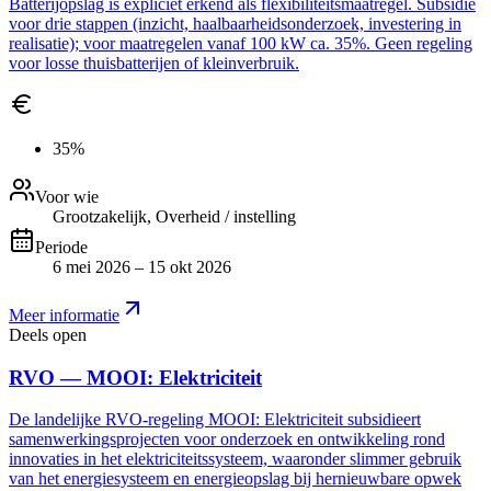
Batterijopslag is expliciet erkend als flexibiliteitsmaatregel. Subsidie
voor drie stappen (inzicht, haalbaarheidsonderzoek, investering in
realisatie); voor maatregelen vanaf 100 kW ca. 35%. Geen regeling
voor losse thuisbatterijen of kleinverbruik.
35%
Voor wie
Grootzakelijk, Overheid / instelling
Periode
6 mei 2026 – 15 okt 2026
Meer informatie
Deels open
RVO — MOOI: Elektriciteit
De landelijke RVO-regeling MOOI: Elektriciteit subsidieert
samenwerkingsprojecten voor onderzoek en ontwikkeling rond
innovaties in het elektriciteitssysteem, waaronder slimmer gebruik
van het energiesysteem en energieopslag bij hernieuwbare opwek