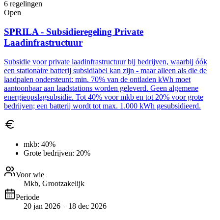
6
regelingen
Open
SPRILA - Subsidieregeling Private
Laadinfrastructuur
Subsidie voor private laadinfrastructuur bij bedrijven, waarbij óók
een stationaire batterij subsidiabel kan zijn - maar alleen als die de
laadpalen ondersteunt: min. 70% van de ontladen kWh moet
aantoonbaar aan laadstations worden geleverd. Geen algemene
energieopslagsubsidie. Tot 40% voor mkb en tot 20% voor grote
bedrijven; een batterij wordt tot max. 1.000 kWh gesubsidieerd.
mkb:
40%
Grote bedrijven:
20%
Voor wie
Mkb, Grootzakelijk
Periode
20 jan 2026 – 18 dec 2026