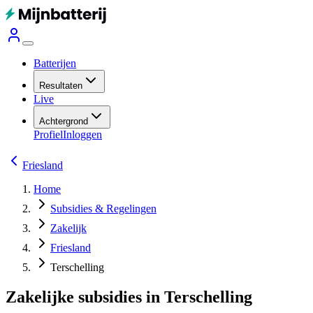
Batterijen
Resultaten
Live
Achtergrond
Profiel
Inloggen
Friesland
Home
Subsidies & Regelingen
Zakelijk
Friesland
Terschelling
Zakelijke subsidies in Terschelling