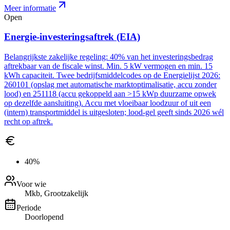
Meer informatie
Open
Energie-investeringsaftrek (EIA)
Belangrijkste zakelijke regeling: 40% van het investeringsbedrag
aftrekbaar van de fiscale winst. Min. 5 kW vermogen en min. 15
kWh capaciteit. Twee bedrijfsmiddelcodes op de Energielijst 2026:
260101 (opslag met automatische marktoptimalisatie, accu zonder
lood) en 251118 (accu gekoppeld aan >15 kWp duurzame opwek
op dezelfde aansluiting). Accu met vloeibaar loodzuur of uit een
(intern) transportmiddel is uitgesloten; lood-gel geeft sinds 2026 wél
recht op aftrek.
40%
Voor wie
Mkb, Grootzakelijk
Periode
Doorlopend