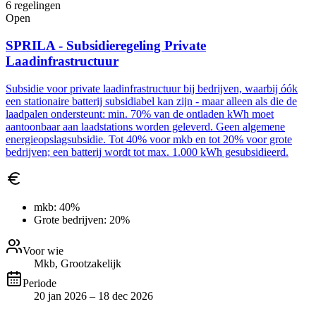
6
regelingen
Open
SPRILA - Subsidieregeling Private
Laadinfrastructuur
Subsidie voor private laadinfrastructuur bij bedrijven, waarbij óók
een stationaire batterij subsidiabel kan zijn - maar alleen als die de
laadpalen ondersteunt: min. 70% van de ontladen kWh moet
aantoonbaar aan laadstations worden geleverd. Geen algemene
energieopslagsubsidie. Tot 40% voor mkb en tot 20% voor grote
bedrijven; een batterij wordt tot max. 1.000 kWh gesubsidieerd.
mkb:
40%
Grote bedrijven:
20%
Voor wie
Mkb, Grootzakelijk
Periode
20 jan 2026 – 18 dec 2026