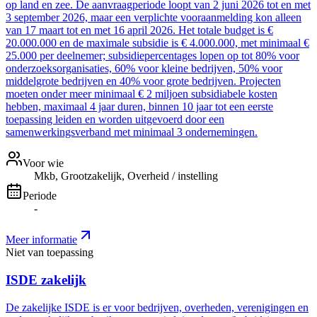
op land en zee. De aanvraagperiode loopt van 2 juni 2026 tot en met
3 september 2026, maar een verplichte vooraanmelding kon alleen
van 17 maart tot en met 16 april 2026. Het totale budget is €
20.000.000 en de maximale subsidie is € 4.000.000, met minimaal €
25.000 per deelnemer; subsidiepercentages lopen op tot 80% voor
onderzoeksorganisaties, 60% voor kleine bedrijven, 50% voor
middelgrote bedrijven en 40% voor grote bedrijven. Projecten
moeten onder meer minimaal € 2 miljoen subsidiabele kosten
hebben, maximaal 4 jaar duren, binnen 10 jaar tot een eerste
toepassing leiden en worden uitgevoerd door een
samenwerkingsverband met minimaal 3 ondernemingen.
Voor wie
Mkb, Grootzakelijk, Overheid / instelling
Periode
-
Meer informatie
Niet van toepassing
ISDE zakelijk
De zakelijke ISDE is er voor bedrijven, overheden, verenigingen en