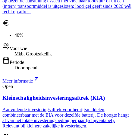
op dezelfde aansluiting). Accu met vloeibaar loodzuur of uit een
(intern) transportmiddel is uitgesloten; lood-gel geeft sinds 2026 wél
recht op aftrek.
40%
Voor wie
Mkb, Grootzakelijk
Periode
Doorlopend
Meer informatie
Open
Kleinschaligheidsinvesteringsaftrek (KIA)
Aanvullende investeringsaftrek voor bedrijfsmiddelen,
combineerbaar met de EIA voor dezelfde batterij. De hoogte hangt
af van het totale investeringsbedrag per jaar (schijventabel).
Relevant bij kleinere zakelijke investeringen.