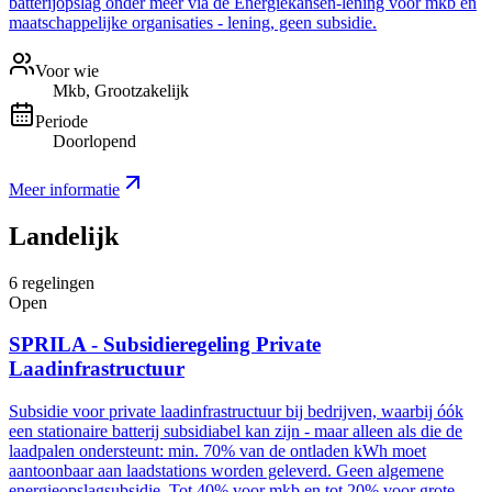
batterijopslag onder meer via de Energiekansen-lening voor mkb en
maatschappelijke organisaties - lening, geen subsidie.
Voor wie
Mkb, Grootzakelijk
Periode
Doorlopend
Meer informatie
Landelijk
6
regelingen
Open
SPRILA - Subsidieregeling Private
Laadinfrastructuur
Subsidie voor private laadinfrastructuur bij bedrijven, waarbij óók
een stationaire batterij subsidiabel kan zijn - maar alleen als die de
laadpalen ondersteunt: min. 70% van de ontladen kWh moet
aantoonbaar aan laadstations worden geleverd. Geen algemene
energieopslagsubsidie. Tot 40% voor mkb en tot 20% voor grote