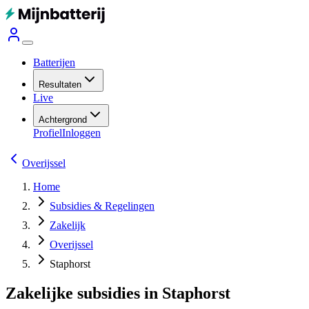
Batterijen
Resultaten
Live
Achtergrond
Profiel
Inloggen
Overijssel
Home
Subsidies & Regelingen
Zakelijk
Overijssel
Staphorst
Zakelijke subsidies in Staphorst