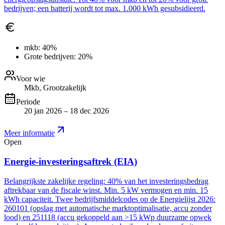
bedrijven; een batterij wordt tot max. 1.000 kWh gesubsidieerd.
mkb:
40%
Grote bedrijven:
20%
Voor wie
Mkb, Grootzakelijk
Periode
20 jan 2026 – 18 dec 2026
Meer informatie
Open
Energie-investeringsaftrek (EIA)
Belangrijkste zakelijke regeling: 40% van het investeringsbedrag
aftrekbaar van de fiscale winst. Min. 5 kW vermogen en min. 15
kWh capaciteit. Twee bedrijfsmiddelcodes op de Energielijst 2026:
260101 (opslag met automatische marktoptimalisatie, accu zonder
lood) en 251118 (accu gekoppeld aan >15 kWp duurzame opwek