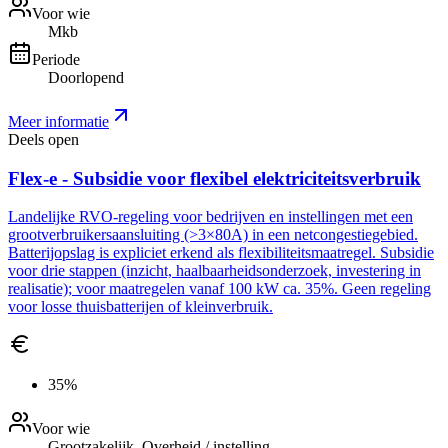
Voor wie
Mkb
Periode
Doorlopend
Meer informatie
Deels open
Flex-e - Subsidie voor flexibel elektriciteitsverbruik
Landelijke RVO-regeling voor bedrijven en instellingen met een
grootverbruikersaansluiting (>3×80A) in een netcongestiegebied.
Batterijopslag is expliciet erkend als flexibiliteitsmaatregel. Subsidie
voor drie stappen (inzicht, haalbaarheidsonderzoek, investering in
realisatie); voor maatregelen vanaf 100 kW ca. 35%. Geen regeling
voor losse thuisbatterijen of kleinverbruik.
35%
Voor wie
Grootzakelijk, Overheid / instelling