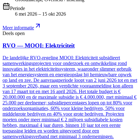
Periode
6 mei 2026 – 15 okt 2026
Meer informatie
Deels open
RVO — MOOI: Elektriciteit
De landelijke RVO-regeling MOOI: Elektriciteit subsidieert
samenwerkingsprojecten voor onderzoek en ontwikkeling rond
innovaties in het elektriciteitssysteem, waaronder slimmer gebruik
van het energiesysteem en energieopslag bij hernieuwbare opwek
op land en zee. De aanvraagperiode loopt van 2 juni 2026 tot en met
3 september 2026, maar een verplichte vooraanmelding kon alleen
van 17 maart tot en met 16 april 2026. Het totale budget is €
20.000.000 en de maximale subsidie is € 4.000.000, met minimaal €
25.000 per deelnemer; subsidiepercentages lopen op tot 80% voor
onderzoeksorganisaties, 60% voor kleine bedrijven, 50% voor
middelgrote bedrijven en 40% voor grote bedrijven. Projecten
moeten onder meer minimaal € 2 miljoen subsidiabele kosten
hebben, maximaal 4 jaar duren, binnen 10 jaar tot een eerste
toepassing leiden en worden uitgevoerd door een
samenwerkingsverband met minimaal 3 ondernemingen.