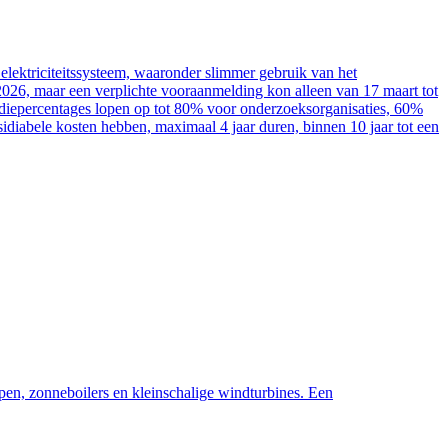
elektriciteitssysteem, waaronder slimmer gebruik van het
2026, maar een verplichte vooraanmelding kon alleen van 17 maart tot
sidiepercentages lopen op tot 80% voor onderzoeksorganisaties, 60%
diabele kosten hebben, maximaal 4 jaar duren, binnen 10 jaar tot een
pen, zonneboilers en kleinschalige windturbines. Een