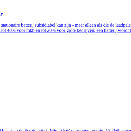
ur
n stationaire batterij subsidiabel kan zijn - maar alleen als die de la
Tot 40% voor mkb en tot 20% voor grote bedrijven; een batterij wordt
rekbaar van de fiscale winst. Min. 5 kW vermogen en min. 15 kWh capac