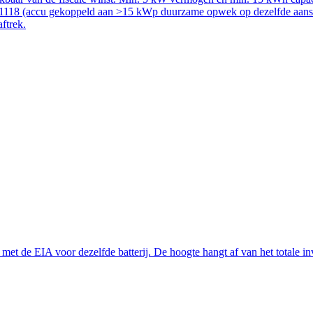
51118 (accu gekoppeld aan >15 kWp duurzame opwek op dezelfde aanslui
aftrek.
t de EIA voor dezelfde batterij. De hoogte hangt af van het totale inve