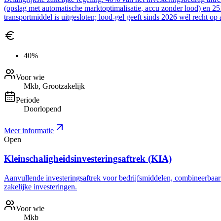
(opslag met automatische marktoptimalisatie, accu zonder lood) en 2
transportmiddel is uitgesloten; lood-gel geeft sinds 2026 wél recht op 
40%
Voor wie
Mkb, Grootzakelijk
Periode
Doorlopend
Meer informatie
Open
Kleinschaligheidsinvesteringsaftrek (KIA)
Aanvullende investeringsaftrek voor bedrijfsmiddelen, combineerbaar me
zakelijke investeringen.
Voor wie
Mkb