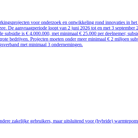
kingsprojecten voor onderzoek en ontwikkeling rond innovaties in het 
ee. De aanvraagperiode loopt van 2 juni 2026 tot en met 3 september 
ale subsidie is € 4.000.000, met minimaal € 25.000 per deelnemer; sub
rote bedrijven. Projecten moeten onder meer minimaal € 2 miljoen subsi
ngsverband met minimaal 3 ondernemingen.
ndere zakelijke gebruikers, maar uitsluitend voor (hybride) warmtepom