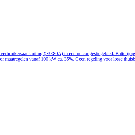
rbruikersaansluiting (>3×80A) in een netcongestiegebied. Batterijopslag
voor maatregelen vanaf 100 kW ca. 35%. Geen regeling voor losse thuisba