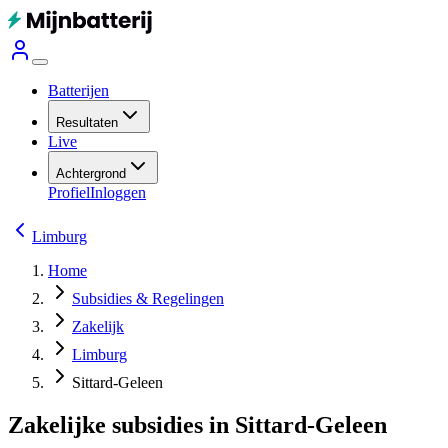
Batterijen
Resultaten
Live
Achtergrond
Profiel
Inloggen
Limburg
Home
Subsidies & Regelingen
Zakelijk
Limburg
Sittard-Geleen
Zakelijke subsidies in Sittard-Geleen