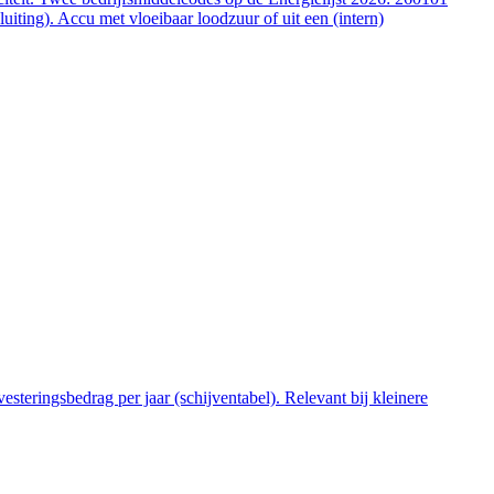
ting). Accu met vloeibaar loodzuur of uit een (intern)
steringsbedrag per jaar (schijventabel). Relevant bij kleinere