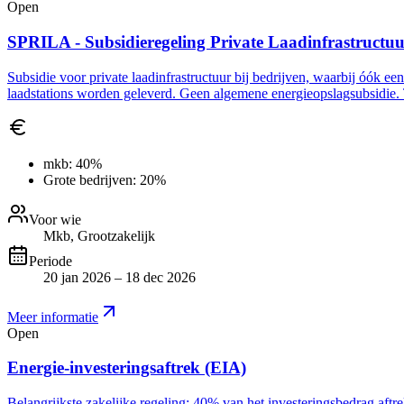
Open
SPRILA - Subsidieregeling Private Laadinfrastructu
Subsidie voor private laadinfrastructuur bij bedrijven, waarbij óók ee
laadstations worden geleverd. Geen algemene energieopslagsubsidie. 
mkb:
40%
Grote bedrijven:
20%
Voor wie
Mkb, Grootzakelijk
Periode
20 jan 2026 – 18 dec 2026
Meer informatie
Open
Energie-investeringsaftrek (EIA)
Belangrijkste zakelijke regeling: 40% van het investeringsbedrag aft