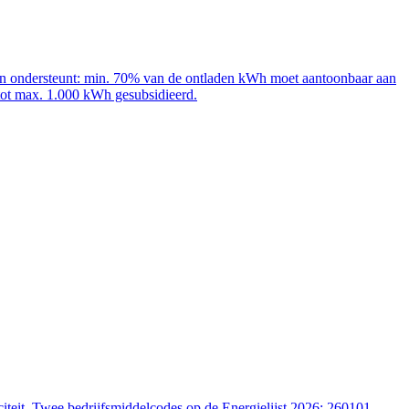
adpalen ondersteunt: min. 70% van de ontladen kWh moet aantoonbaar aan
 tot max. 1.000 kWh gesubsidieerd.
iteit. Twee bedrijfsmiddelcodes op de Energielijst 2026: 260101