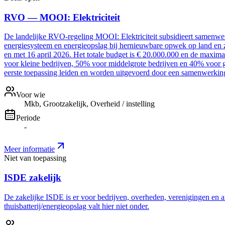
RVO — MOOI: Elektriciteit
De landelijke RVO-regeling MOOI: Elektriciteit subsidieert samenwer
energiesysteem en energieopslag bij hernieuwbare opwek op land en z
en met 16 april 2026. Het totale budget is € 20.000.000 en de maxim
voor kleine bedrijven, 50% voor middelgrote bedrijven en 40% voor g
eerste toepassing leiden en worden uitgevoerd door een samenwerki
Voor wie
Mkb, Grootzakelijk, Overheid / instelling
Periode
-
Meer informatie
Niet van toepassing
ISDE zakelijk
De zakelijke ISDE is er voor bedrijven, overheden, verenigingen en a
thuisbatterij/energieopslag valt hier niet onder.