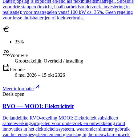
Batterijopslag is expliciet erkend als flexibiliteitsmaatregel. Subsidie
voor drie stappen (inzicht, haalbaarheidsonderzoek, investering in
realisatie); voor maatregelen vanaf 100 kW ca. 35%. Geen regeling
voor losse thuisbatterijen of kleinverbruik.
35%
Voor wie
Grootzakelijk, Overheid / instelling
Periode
6 mei 2026 – 15 okt 2026
Meer informatie
Deels open
RVO — MOOI: Elektriciteit
De landelijke RVO-regeling MOOI: Elektriciteit subsidieert
samenwerkingsprojecten voor onderzoek en ontwikkeling rond
innovaties in het elektriciteitssysteem, waaronder slimmer gebruik
van het energiesysteem en energieopslag bij hernieuwbare opwek