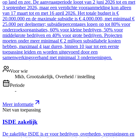
op land en zee. De aanvraagperiode loopt van 2 juni 2026 tot en met
3 september 2026, maar een verplichte vooraanmelding kon alleen
van 17 maart tot en met 16 april 2026. Het totale budget is €
20.000.000 en de maximale subsidie is € 4.000.000, met minimaal €
25.000 per deelnemer; subsidiepercentages lopen op tot 80% voor
onderzoeksorganisaties, 60% voor kleine bedrijven, 50% voor
middelgrote bedrijven en 40% voor grote bedrijven. Projecten
moeten onder meer minimaal € 2 miljoen subsidiabele kosten
hebben, maximaal 4 jaar duren, binnen 10 jaar tot een eerste
toepassing leiden en worden uitgevoerd door een
samenwerkingsverband met minimaal 3 ondernemingen.
Voor wie
Mkb, Grootzakelijk, Overheid / instelling
Periode
-
Meer informatie
Niet van toepassing
ISDE zakelijk
De zakelijke ISDE is er voor bedrijven, overheden, verenigingen en