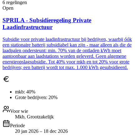
6
regelingen
Open
SPRILA - Subsidieregeling Private
Laadinfrastructuur
Subsidie voor private laadinfrastructuur bij bedrijven, waarbij óók
een stationaire batterij subsidiabel kan zijn - maar alleen als die de
laadpalen ondersteunt: min. 70% van de ontladen kWh moet
aantoonbaar aan laadstations worden geleverd. Geen algemene
energieopslagsubsidie. Tot 40% voor mkb en tot 20% voor grote
bedrijven; een batterij wordt tot max. 1.000 kWh gesubsidieerd.
mkb:
40%
Grote bedrijven:
20%
Voor wie
Mkb, Grootzakelijk
Periode
20 jan 2026 – 18 dec 2026