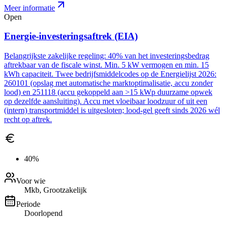
Meer informatie
Open
Energie-investeringsaftrek (EIA)
Belangrijkste zakelijke regeling: 40% van het investeringsbedrag
aftrekbaar van de fiscale winst. Min. 5 kW vermogen en min. 15
kWh capaciteit. Twee bedrijfsmiddelcodes op de Energielijst 2026:
260101 (opslag met automatische marktoptimalisatie, accu zonder
lood) en 251118 (accu gekoppeld aan >15 kWp duurzame opwek
op dezelfde aansluiting). Accu met vloeibaar loodzuur of uit een
(intern) transportmiddel is uitgesloten; lood-gel geeft sinds 2026 wél
recht op aftrek.
40%
Voor wie
Mkb, Grootzakelijk
Periode
Doorlopend