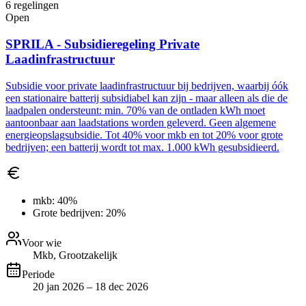
6
regelingen
Open
SPRILA - Subsidieregeling Private
Laadinfrastructuur
Subsidie voor private laadinfrastructuur bij bedrijven, waarbij óók
een stationaire batterij subsidiabel kan zijn - maar alleen als die de
laadpalen ondersteunt: min. 70% van de ontladen kWh moet
aantoonbaar aan laadstations worden geleverd. Geen algemene
energieopslagsubsidie. Tot 40% voor mkb en tot 20% voor grote
bedrijven; een batterij wordt tot max. 1.000 kWh gesubsidieerd.
mkb:
40%
Grote bedrijven:
20%
Voor wie
Mkb, Grootzakelijk
Periode
20 jan 2026 – 18 dec 2026