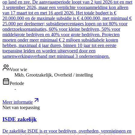
op land en zee. De aanvraagperiode loopt van 2 juni 2026 tot en met
3 september 2026, maar een verplichte vooraanmelding kon alleen
van 17 maart tot en met 16 april 2026. Het totale budget is €
20.000.000 en de maximale subsidie is € 4.000.000, met minimaal €
25.000 per deelnemer; subsidiepercentages lopen op tot 80% voor
onderzoeksorganisaties, 60% voor kleine bedrijven, 50% voor
middelgrote bedrijven en 40% voor grote bedrijven. Projecten
moeten onder meer minimaal € 2 miljoen subsidiabele kosten
hebben, maximaal 4 jaar duren, binnen 10 jaar tot een eerste
toepassing leiden en worden uitgevoerd door een
samenwerkingsverband met minimaal 3 ondernemingen.
Voor wie
Mkb, Grootzakelijk, Overheid / instelling
Periode
-
Meer informatie
Niet van toepassing
ISDE zakelijk
De zakelijke ISDE is er voor bedrijven, overheden, verenigingen en