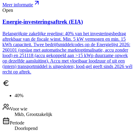
Meer informatie
Open
Energie-investeringsaftrek (EIA)
Belangrijkste zakelijke regeling: 40% van het investeringsbedrag
aftrekbaar van de fiscale winst. Min. 5 kW vermogen en min. 15
kWh capaciteit. Twee bedrijfsmiddelcodes op de Energielijst 2026:
260101 (opslag met automatische marktoptimalisatie, accu zonder
lood) en 251118 (accu gekoppeld aan >15 kWp duurzame opwek
op dezelfde aansluiting). Accu met vloeibaar loodzuur of uit een
(intern) transportmiddel is uitgesloten; lood-gel geeft sinds 2026 wél
recht op aftrek.
40%
Voor wie
Mkb, Grootzakelijk
Periode
Doorlopend