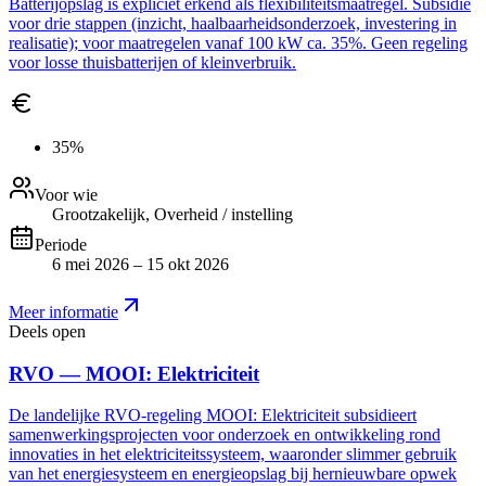
Batterijopslag is expliciet erkend als flexibiliteitsmaatregel. Subsidie
voor drie stappen (inzicht, haalbaarheidsonderzoek, investering in
realisatie); voor maatregelen vanaf 100 kW ca. 35%. Geen regeling
voor losse thuisbatterijen of kleinverbruik.
35%
Voor wie
Grootzakelijk, Overheid / instelling
Periode
6 mei 2026 – 15 okt 2026
Meer informatie
Deels open
RVO — MOOI: Elektriciteit
De landelijke RVO-regeling MOOI: Elektriciteit subsidieert
samenwerkingsprojecten voor onderzoek en ontwikkeling rond
innovaties in het elektriciteitssysteem, waaronder slimmer gebruik
van het energiesysteem en energieopslag bij hernieuwbare opwek