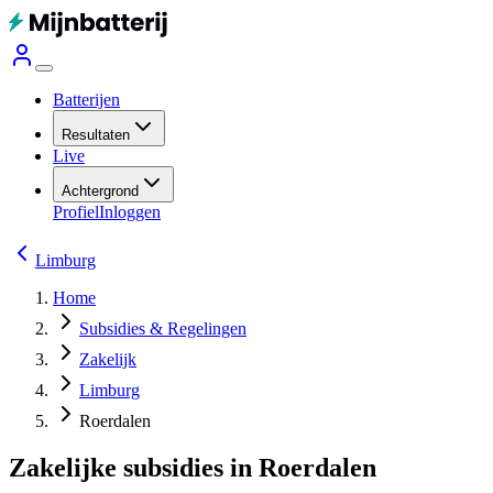
Batterijen
Resultaten
Live
Achtergrond
Profiel
Inloggen
Limburg
Home
Subsidies & Regelingen
Zakelijk
Limburg
Roerdalen
Zakelijke subsidies in Roerdalen