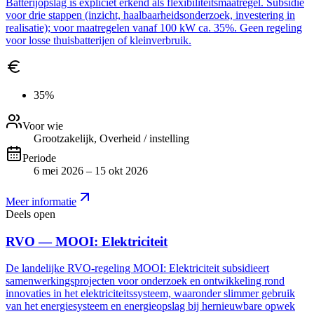
Batterijopslag is expliciet erkend als flexibiliteitsmaatregel. Subsidie
voor drie stappen (inzicht, haalbaarheidsonderzoek, investering in
realisatie); voor maatregelen vanaf 100 kW ca. 35%. Geen regeling
voor losse thuisbatterijen of kleinverbruik.
35%
Voor wie
Grootzakelijk, Overheid / instelling
Periode
6 mei 2026 – 15 okt 2026
Meer informatie
Deels open
RVO — MOOI: Elektriciteit
De landelijke RVO-regeling MOOI: Elektriciteit subsidieert
samenwerkingsprojecten voor onderzoek en ontwikkeling rond
innovaties in het elektriciteitssysteem, waaronder slimmer gebruik
van het energiesysteem en energieopslag bij hernieuwbare opwek