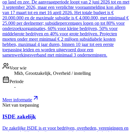
op land en zee. De aanvraagperiode loopt van 2 juni 2026 tot en met
3 september 2026, maar een verplichte vooraanmelding kon alleen
van 17 maart tot en met 16 april 2026. Het totale budget is €
20.000.000 en de maximale subsidie is € 4.000.000, met minimaal €
25.000 per deelnemer; subsidiepercentages lopen op tot 80% voor
onderzoeksorganisaties, 60% voor kleine bedrijven, 50% voor
middelgrote bedrijven en 40% voor grote bedrijven. Projecten
moeten onder meer minimaal € 2 miljoen subsidiabele kosten
hebben, maximaal 4 jaar duren, binnen 10 jaar tot een eerste
toepassing leiden en worden uitgevoerd door een
samenwerkingsverband met minimaal 3 ondernemingen.
Voor wie
Mkb, Grootzakelijk, Overheid / instelling
Periode
-
Meer informatie
Niet van toepassing
ISDE zakelijk
De zakelijke ISDE is er voor bedrijven, overheden, verenigingen en