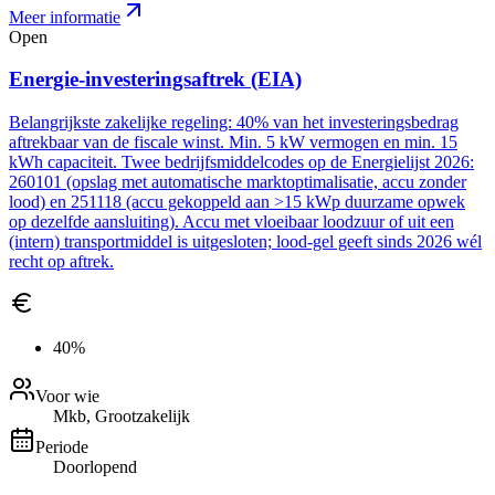
Meer informatie
Open
Energie-investeringsaftrek (EIA)
Belangrijkste zakelijke regeling: 40% van het investeringsbedrag
aftrekbaar van de fiscale winst. Min. 5 kW vermogen en min. 15
kWh capaciteit. Twee bedrijfsmiddelcodes op de Energielijst 2026:
260101 (opslag met automatische marktoptimalisatie, accu zonder
lood) en 251118 (accu gekoppeld aan >15 kWp duurzame opwek
op dezelfde aansluiting). Accu met vloeibaar loodzuur of uit een
(intern) transportmiddel is uitgesloten; lood-gel geeft sinds 2026 wél
recht op aftrek.
40%
Voor wie
Mkb, Grootzakelijk
Periode
Doorlopend