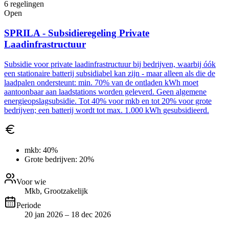
6
regelingen
Open
SPRILA - Subsidieregeling Private
Laadinfrastructuur
Subsidie voor private laadinfrastructuur bij bedrijven, waarbij óók
een stationaire batterij subsidiabel kan zijn - maar alleen als die de
laadpalen ondersteunt: min. 70% van de ontladen kWh moet
aantoonbaar aan laadstations worden geleverd. Geen algemene
energieopslagsubsidie. Tot 40% voor mkb en tot 20% voor grote
bedrijven; een batterij wordt tot max. 1.000 kWh gesubsidieerd.
mkb:
40%
Grote bedrijven:
20%
Voor wie
Mkb, Grootzakelijk
Periode
20 jan 2026 – 18 dec 2026