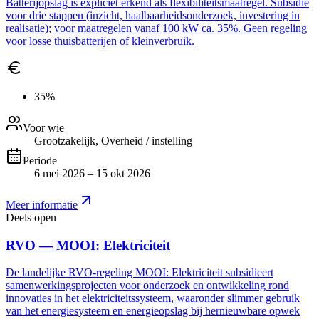
Batterijopslag is expliciet erkend als flexibiliteitsmaatregel. Subsidie
voor drie stappen (inzicht, haalbaarheidsonderzoek, investering in
realisatie); voor maatregelen vanaf 100 kW ca. 35%. Geen regeling
voor losse thuisbatterijen of kleinverbruik.
35%
Voor wie
Grootzakelijk, Overheid / instelling
Periode
6 mei 2026 – 15 okt 2026
Meer informatie
Deels open
RVO — MOOI: Elektriciteit
De landelijke RVO-regeling MOOI: Elektriciteit subsidieert
samenwerkingsprojecten voor onderzoek en ontwikkeling rond
innovaties in het elektriciteitssysteem, waaronder slimmer gebruik
van het energiesysteem en energieopslag bij hernieuwbare opwek