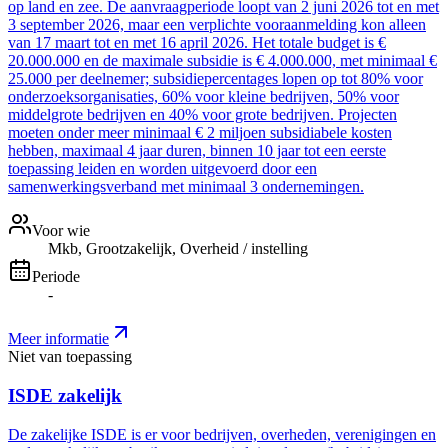
op land en zee. De aanvraagperiode loopt van 2 juni 2026 tot en met
3 september 2026, maar een verplichte vooraanmelding kon alleen
van 17 maart tot en met 16 april 2026. Het totale budget is €
20.000.000 en de maximale subsidie is € 4.000.000, met minimaal €
25.000 per deelnemer; subsidiepercentages lopen op tot 80% voor
onderzoeksorganisaties, 60% voor kleine bedrijven, 50% voor
middelgrote bedrijven en 40% voor grote bedrijven. Projecten
moeten onder meer minimaal € 2 miljoen subsidiabele kosten
hebben, maximaal 4 jaar duren, binnen 10 jaar tot een eerste
toepassing leiden en worden uitgevoerd door een
samenwerkingsverband met minimaal 3 ondernemingen.
Voor wie
Mkb, Grootzakelijk, Overheid / instelling
Periode
-
Meer informatie
Niet van toepassing
ISDE zakelijk
De zakelijke ISDE is er voor bedrijven, overheden, verenigingen en