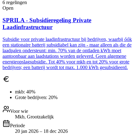
6
regelingen
Open
SPRILA - Subsidieregeling Private
Laadinfrastructuur
Subsidie voor private laadinfrastructuur bij bedrijven, waarbij óók
een stationaire batterij subsidiabel kan zijn - maar alleen als die de
laadpalen ondersteunt: min. 70% van de ontladen kWh moet
aantoonbaar aan laadstations worden geleverd. Geen algemene
energieopslagsubsidie. Tot 40% voor mkb en tot 20% voor grote
bedrijven; een batterij wordt tot max. 1.000 kWh gesubsidieerd.
mkb:
40%
Grote bedrijven:
20%
Voor wie
Mkb, Grootzakelijk
Periode
20 jan 2026 – 18 dec 2026