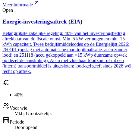
Meer informatie
Open
Energie-investeringsaftrek (EIA)
Belangrijkste zakelijke regeling: 40% van het investeringsbedrag
aftrekbaar van de fiscale winst. Min. 5 kW vermogen en min. 15
kWh capaciteit. Twee bedrijfsmiddelcodes op de Energielijst 2026:
260101 (opslag met automatische marktoptimalisatie, accu zonder
lood) en 251118 (accu gekoppeld aan >15 kWp duurzame opwek
op dezelfde aansluiting). Accu met vloeibaar loodzuur of uit een
(intern) transportmiddel is uitgesloten; lood-gel geeft sinds 2026 wél
recht op aftrek.
40%
Voor wie
Mkb, Grootzakelijk
Periode
Doorlopend