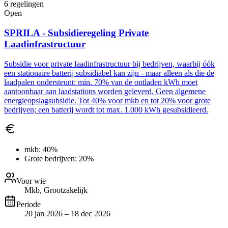
6
regelingen
Open
SPRILA - Subsidieregeling Private
Laadinfrastructuur
Subsidie voor private laadinfrastructuur bij bedrijven, waarbij óók
een stationaire batterij subsidiabel kan zijn - maar alleen als die de
laadpalen ondersteunt: min. 70% van de ontladen kWh moet
aantoonbaar aan laadstations worden geleverd. Geen algemene
energieopslagsubsidie. Tot 40% voor mkb en tot 20% voor grote
bedrijven; een batterij wordt tot max. 1.000 kWh gesubsidieerd.
mkb:
40%
Grote bedrijven:
20%
Voor wie
Mkb, Grootzakelijk
Periode
20 jan 2026 – 18 dec 2026