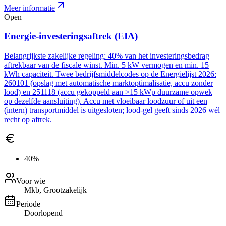
Meer informatie
Open
Energie-investeringsaftrek (EIA)
Belangrijkste zakelijke regeling: 40% van het investeringsbedrag
aftrekbaar van de fiscale winst. Min. 5 kW vermogen en min. 15
kWh capaciteit. Twee bedrijfsmiddelcodes op de Energielijst 2026:
260101 (opslag met automatische marktoptimalisatie, accu zonder
lood) en 251118 (accu gekoppeld aan >15 kWp duurzame opwek
op dezelfde aansluiting). Accu met vloeibaar loodzuur of uit een
(intern) transportmiddel is uitgesloten; lood-gel geeft sinds 2026 wél
recht op aftrek.
40%
Voor wie
Mkb, Grootzakelijk
Periode
Doorlopend