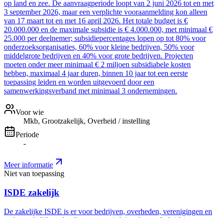
op land en zee. De aanvraagperiode loopt van 2 juni 2026 tot en met
3 september 2026, maar een verplichte vooraanmelding kon alleen
van 17 maart tot en met 16 april 2026. Het totale budget is €
20.000.000 en de maximale subsidie is € 4.000.000, met minimaal €
25.000 per deelnemer; subsidiepercentages lopen op tot 80% voor
onderzoeksorganisaties, 60% voor kleine bedrijven, 50% voor
middelgrote bedrijven en 40% voor grote bedrijven. Projecten
moeten onder meer minimaal € 2 miljoen subsidiabele kosten
hebben, maximaal 4 jaar duren, binnen 10 jaar tot een eerste
toepassing leiden en worden uitgevoerd door een
samenwerkingsverband met minimaal 3 ondernemingen.
Voor wie
Mkb, Grootzakelijk, Overheid / instelling
Periode
-
Meer informatie
Niet van toepassing
ISDE zakelijk
De zakelijke ISDE is er voor bedrijven, overheden, verenigingen en