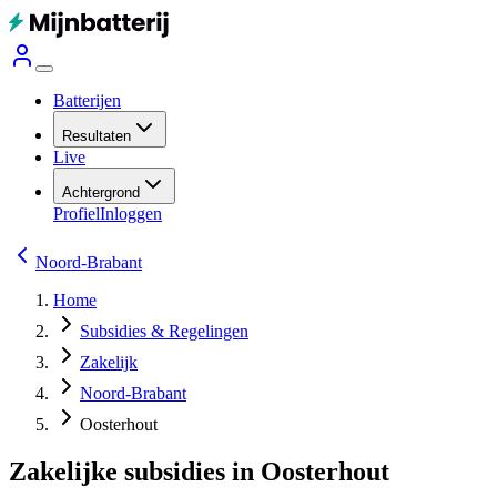
Batterijen
Resultaten
Live
Achtergrond
Profiel
Inloggen
Noord-Brabant
Home
Subsidies & Regelingen
Zakelijk
Noord-Brabant
Oosterhout
Zakelijke subsidies in Oosterhout