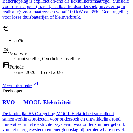
Batterijopslag is expliciet erkend als flexibiliteitsmaatregel. Subsidie
voor drie stappen (inzicht, haalbaarheidsonderzoek, investering in
realisatie); voor maatregelen vanaf 100 kW ca. 35%. Geen regeling
voor losse thuisbatterijen of kleinverbruik.
35%
Voor wie
Grootzakelijk, Overheid / instelling
Periode
6 mei 2026 – 15 okt 2026
Meer informatie
Deels open
RVO — MOOI: Elektriciteit
De landelijke RVO-regeling MOOI: Elektriciteit subsidieert
samenwerkingsprojecten voor onderzoek en ontwikkeling rond
innovaties in het elektriciteitssysteem, waaronder slimmer gebruik
van het energiesysteem en energieopslag bij hernieuwbare opwek