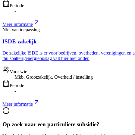
Periode
-
Meer informatie
Niet van toepassing
ISDE zakelijk
De zakelijke ISDE is er voor bedrijven, overheden, verenigingen en a
thuisbatterij/energieopslag valt hier niet onder.
Voor wie
Mkb, Grootzakelijk, Overheid / instelling
Periode
-
Meer informatie
Op zoek naar een particuliere subsidie?