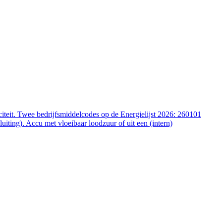
iteit. Twee bedrijfsmiddelcodes op de Energielijst 2026: 260101
ting). Accu met vloeibaar loodzuur of uit een (intern)