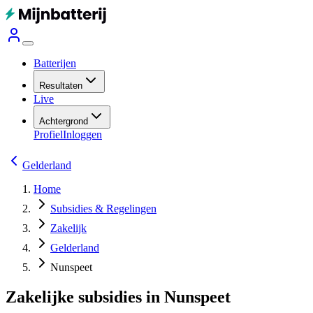
Batterijen
Resultaten
Live
Achtergrond
Profiel
Inloggen
Gelderland
Home
Subsidies & Regelingen
Zakelijk
Gelderland
Nunspeet
Zakelijke subsidies in Nunspeet