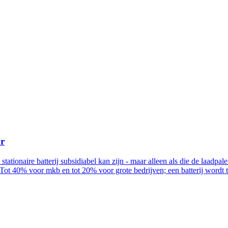
ur
n stationaire batterij subsidiabel kan zijn - maar alleen als die de la
Tot 40% voor mkb en tot 20% voor grote bedrijven; een batterij wordt