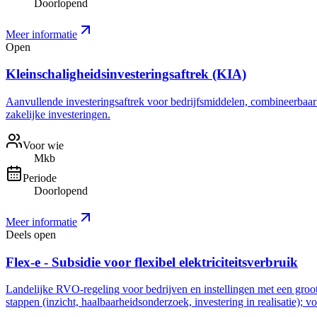
Doorlopend
Meer informatie
Open
Kleinschaligheidsinvesteringsaftrek (KIA)
Aanvullende investeringsaftrek voor bedrijfsmiddelen, combineerbaar me
zakelijke investeringen.
Voor wie
Mkb
Periode
Doorlopend
Meer informatie
Deels open
Flex-e - Subsidie voor flexibel elektriciteitsverbruik
Landelijke RVO-regeling voor bedrijven en instellingen met een grootve
stappen (inzicht, haalbaarheidsonderzoek, investering in realisatie); 