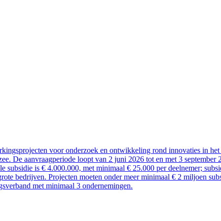
kingsprojecten voor onderzoek en ontwikkeling rond innovaties in het 
ee. De aanvraagperiode loopt van 2 juni 2026 tot en met 3 september 
ale subsidie is € 4.000.000, met minimaal € 25.000 per deelnemer; sub
rote bedrijven. Projecten moeten onder meer minimaal € 2 miljoen subsi
ngsverband met minimaal 3 ondernemingen.