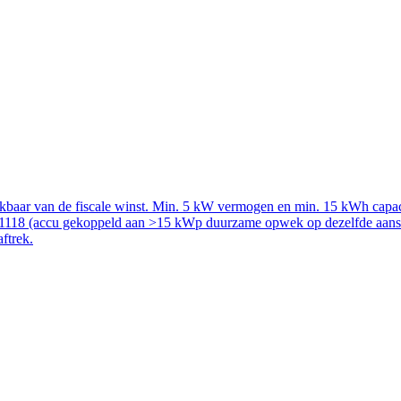
rekbaar van de fiscale winst. Min. 5 kW vermogen en min. 15 kWh capac
51118 (accu gekoppeld aan >15 kWp duurzame opwek op dezelfde aanslui
aftrek.