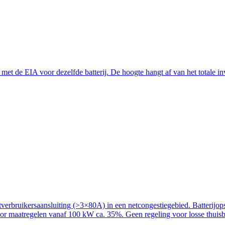
t de EIA voor dezelfde batterij. De hoogte hangt af van het totale inve
rbruikersaansluiting (>3×80A) in een netcongestiegebied. Batterijopslag
voor maatregelen vanaf 100 kW ca. 35%. Geen regeling voor losse thuisba