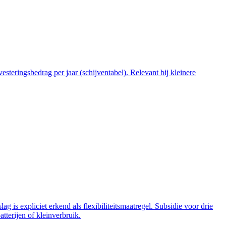
steringsbedrag per jaar (schijventabel). Relevant bij kleinere
 is expliciet erkend als flexibiliteitsmaatregel. Subsidie voor drie
tterijen of kleinverbruik.