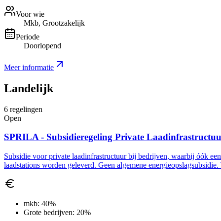
Voor wie
Mkb, Grootzakelijk
Periode
Doorlopend
Meer informatie
Landelijk
6
regelingen
Open
SPRILA - Subsidieregeling Private Laadinfrastructu
Subsidie voor private laadinfrastructuur bij bedrijven, waarbij óók ee
laadstations worden geleverd. Geen algemene energieopslagsubsidie. 
mkb:
40%
Grote bedrijven:
20%