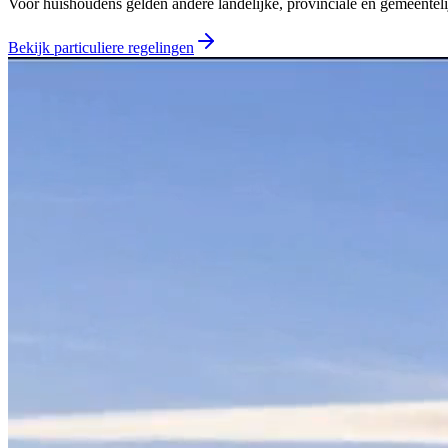
Voor huishoudens gelden andere landelijke, provinciale en gemeentelij
Bekijk particuliere regelingen