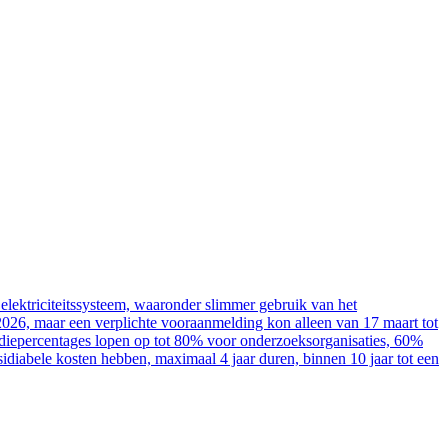
elektriciteitssysteem, waaronder slimmer gebruik van het
2026, maar een verplichte vooraanmelding kon alleen van 17 maart tot
sidiepercentages lopen op tot 80% voor onderzoeksorganisaties, 60%
diabele kosten hebben, maximaal 4 jaar duren, binnen 10 jaar tot een