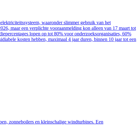
elektriciteitssysteem, waaronder slimmer gebruik van het
2026, maar een verplichte vooraanmelding kon alleen van 17 maart tot
sidiepercentages lopen op tot 80% voor onderzoeksorganisaties, 60%
diabele kosten hebben, maximaal 4 jaar duren, binnen 10 jaar tot een
pen, zonneboilers en kleinschalige windturbines. Een