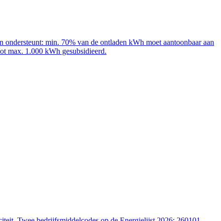
adpalen ondersteunt: min. 70% van de ontladen kWh moet aantoonbaar aan
 tot max. 1.000 kWh gesubsidieerd.
iteit. Twee bedrijfsmiddelcodes op de Energielijst 2026: 260101