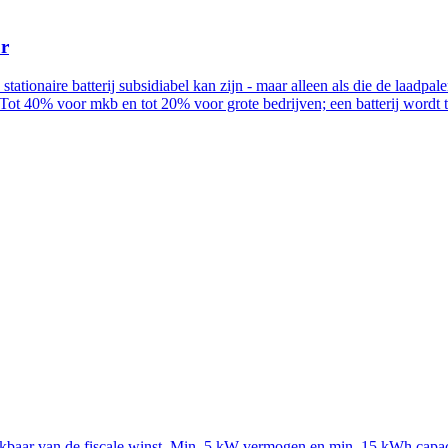
ur
n stationaire batterij subsidiabel kan zijn - maar alleen als die de la
Tot 40% voor mkb en tot 20% voor grote bedrijven; een batterij wordt
rekbaar van de fiscale winst. Min. 5 kW vermogen en min. 15 kWh capac