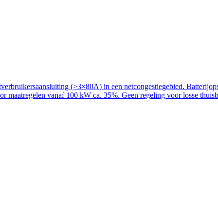
rbruikersaansluiting (>3×80A) in een netcongestiegebied. Batterijopslag
voor maatregelen vanaf 100 kW ca. 35%. Geen regeling voor losse thuisba