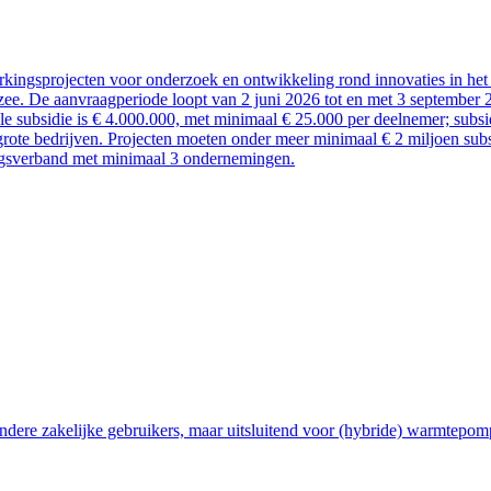
kingsprojecten voor onderzoek en ontwikkeling rond innovaties in het 
ee. De aanvraagperiode loopt van 2 juni 2026 tot en met 3 september 
ale subsidie is € 4.000.000, met minimaal € 25.000 per deelnemer; sub
rote bedrijven. Projecten moeten onder meer minimaal € 2 miljoen subsi
ngsverband met minimaal 3 ondernemingen.
ndere zakelijke gebruikers, maar uitsluitend voor (hybride) warmtepom