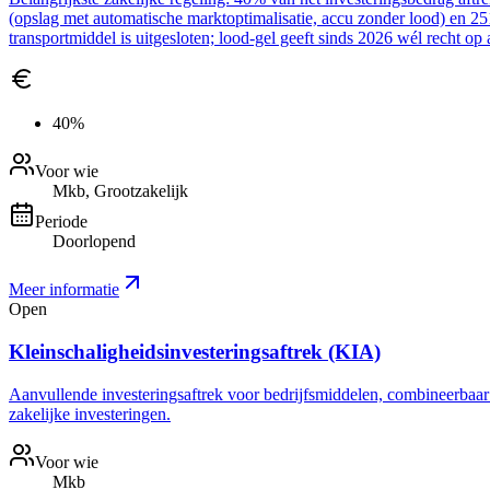
(opslag met automatische marktoptimalisatie, accu zonder lood) en 2
transportmiddel is uitgesloten; lood-gel geeft sinds 2026 wél recht op 
40%
Voor wie
Mkb, Grootzakelijk
Periode
Doorlopend
Meer informatie
Open
Kleinschaligheidsinvesteringsaftrek (KIA)
Aanvullende investeringsaftrek voor bedrijfsmiddelen, combineerbaar me
zakelijke investeringen.
Voor wie
Mkb