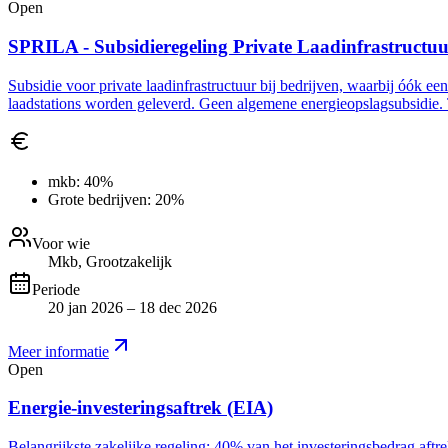
Open
SPRILA - Subsidieregeling Private Laadinfrastructu
Subsidie voor private laadinfrastructuur bij bedrijven, waarbij óók ee
laadstations worden geleverd. Geen algemene energieopslagsubsidie. 
mkb:
40%
Grote bedrijven:
20%
Voor wie
Mkb, Grootzakelijk
Periode
20 jan 2026 – 18 dec 2026
Meer informatie
Open
Energie-investeringsaftrek (EIA)
Belangrijkste zakelijke regeling: 40% van het investeringsbedrag aft