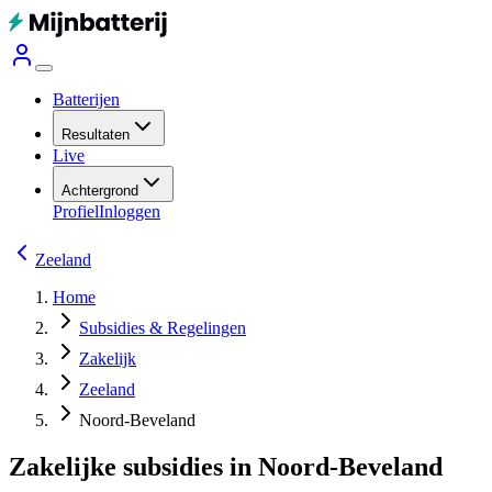
Batterijen
Resultaten
Live
Achtergrond
Profiel
Inloggen
Zeeland
Home
Subsidies & Regelingen
Zakelijk
Zeeland
Noord-Beveland
Zakelijke subsidies in Noord-Beveland