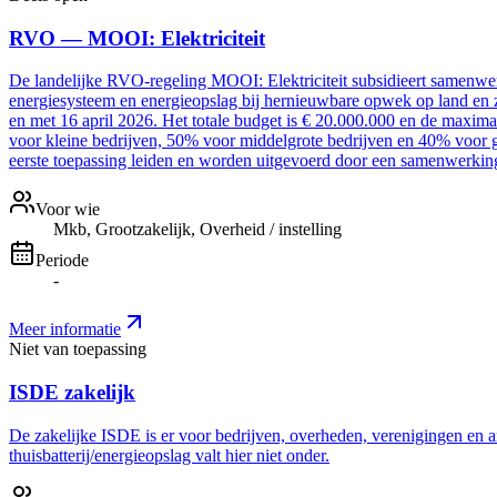
RVO — MOOI: Elektriciteit
De landelijke RVO-regeling MOOI: Elektriciteit subsidieert samenwer
energiesysteem en energieopslag bij hernieuwbare opwek op land en z
en met 16 april 2026. Het totale budget is € 20.000.000 en de maxim
voor kleine bedrijven, 50% voor middelgrote bedrijven en 40% voor g
eerste toepassing leiden en worden uitgevoerd door een samenwerki
Voor wie
Mkb, Grootzakelijk, Overheid / instelling
Periode
-
Meer informatie
Niet van toepassing
ISDE zakelijk
De zakelijke ISDE is er voor bedrijven, overheden, verenigingen en a
thuisbatterij/energieopslag valt hier niet onder.