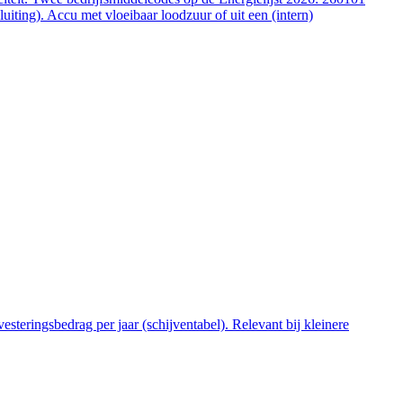
ting). Accu met vloeibaar loodzuur of uit een (intern)
steringsbedrag per jaar (schijventabel). Relevant bij kleinere