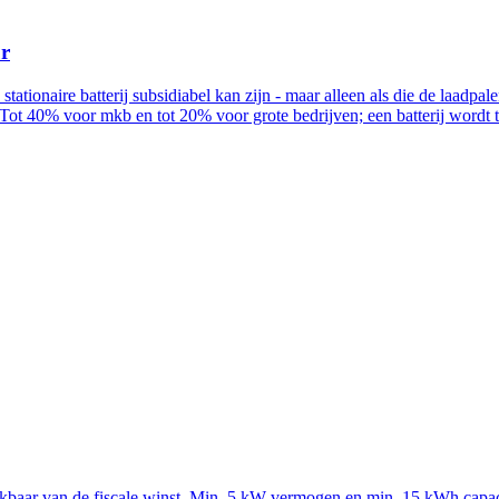
ur
n stationaire batterij subsidiabel kan zijn - maar alleen als die de la
Tot 40% voor mkb en tot 20% voor grote bedrijven; een batterij wordt
rekbaar van de fiscale winst. Min. 5 kW vermogen en min. 15 kWh capac