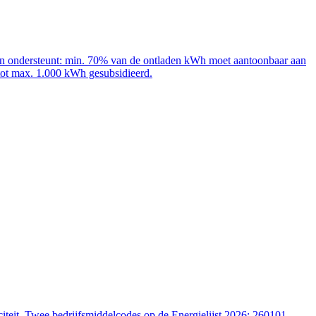
adpalen ondersteunt: min. 70% van de ontladen kWh moet aantoonbaar aan
 tot max. 1.000 kWh gesubsidieerd.
iteit. Twee bedrijfsmiddelcodes op de Energielijst 2026: 260101