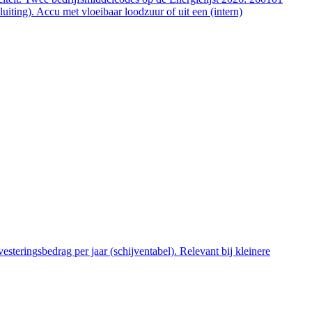
ting). Accu met vloeibaar loodzuur of uit een (intern)
steringsbedrag per jaar (schijventabel). Relevant bij kleinere