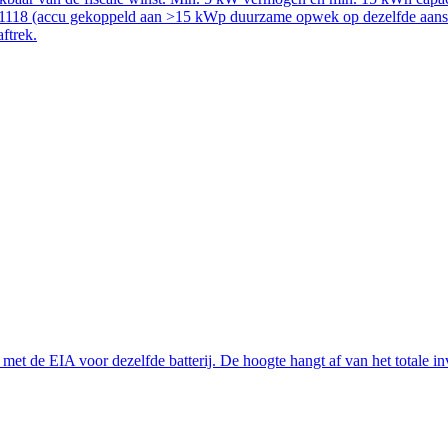
51118 (accu gekoppeld aan >15 kWp duurzame opwek op dezelfde aanslui
aftrek.
t de EIA voor dezelfde batterij. De hoogte hangt af van het totale inve