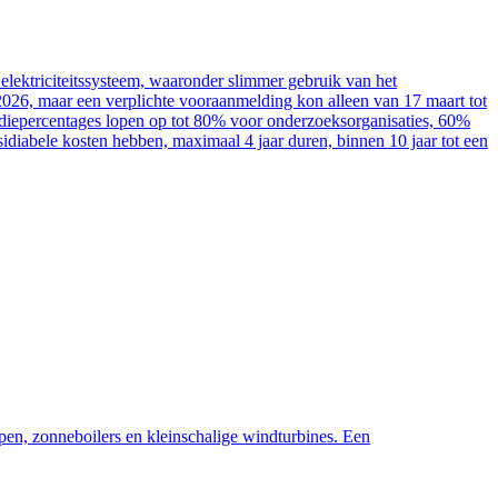
elektriciteitssysteem, waaronder slimmer gebruik van het
2026, maar een verplichte vooraanmelding kon alleen van 17 maart tot
sidiepercentages lopen op tot 80% voor onderzoeksorganisaties, 60%
diabele kosten hebben, maximaal 4 jaar duren, binnen 10 jaar tot een
pen, zonneboilers en kleinschalige windturbines. Een