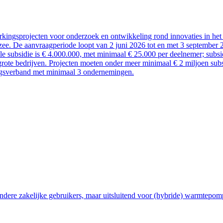
kingsprojecten voor onderzoek en ontwikkeling rond innovaties in het 
ee. De aanvraagperiode loopt van 2 juni 2026 tot en met 3 september 
ale subsidie is € 4.000.000, met minimaal € 25.000 per deelnemer; sub
rote bedrijven. Projecten moeten onder meer minimaal € 2 miljoen subsi
ngsverband met minimaal 3 ondernemingen.
ndere zakelijke gebruikers, maar uitsluitend voor (hybride) warmtepom