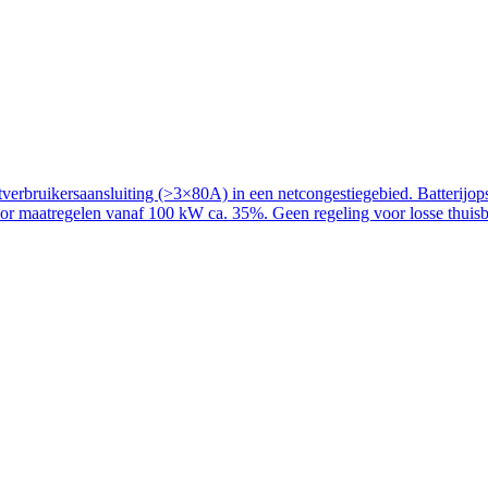
rbruikersaansluiting (>3×80A) in een netcongestiegebied. Batterijopslag
voor maatregelen vanaf 100 kW ca. 35%. Geen regeling voor losse thuisba