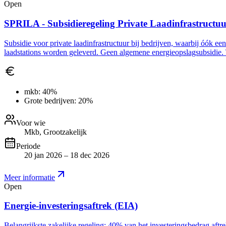
Open
SPRILA - Subsidieregeling Private Laadinfrastructu
Subsidie voor private laadinfrastructuur bij bedrijven, waarbij óók ee
laadstations worden geleverd. Geen algemene energieopslagsubsidie. 
mkb:
40%
Grote bedrijven:
20%
Voor wie
Mkb, Grootzakelijk
Periode
20 jan 2026 – 18 dec 2026
Meer informatie
Open
Energie-investeringsaftrek (EIA)
Belangrijkste zakelijke regeling: 40% van het investeringsbedrag aft