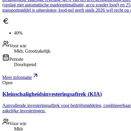
(opslag met automatische marktoptimalisatie, accu zonder lood) en 2
transportmiddel is uitgesloten; lood-gel geeft sinds 2026 wél recht op 
40%
Voor wie
Mkb, Grootzakelijk
Periode
Doorlopend
Meer informatie
Open
Kleinschaligheidsinvesteringsaftrek (KIA)
Aanvullende investeringsaftrek voor bedrijfsmiddelen, combineerbaar me
zakelijke investeringen.
Voor wie
Mkb