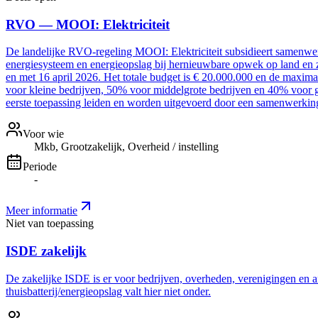
RVO — MOOI: Elektriciteit
De landelijke RVO-regeling MOOI: Elektriciteit subsidieert samenwer
energiesysteem en energieopslag bij hernieuwbare opwek op land en z
en met 16 april 2026. Het totale budget is € 20.000.000 en de maxim
voor kleine bedrijven, 50% voor middelgrote bedrijven en 40% voor g
eerste toepassing leiden en worden uitgevoerd door een samenwerki
Voor wie
Mkb, Grootzakelijk, Overheid / instelling
Periode
-
Meer informatie
Niet van toepassing
ISDE zakelijk
De zakelijke ISDE is er voor bedrijven, overheden, verenigingen en a
thuisbatterij/energieopslag valt hier niet onder.