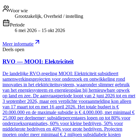
Voor wie
Grootzakelijk, Overheid / instelling
Periode
6 mei 2026 – 15 okt 2026
Meer informatie
Deels open
RVO — MOOI: Elektriciteit
De landelijke RVO-regeling MOOI: Elektriciteit subsidieert
samenwerkingsprojecten voor onderzoek en ontwikkeling rond
innovaties in het elektriciteitssysteem, waaronder slimmer gebruik
van het energiesysteem en energieopslag bij hernieuwbare opwek
op land en zee. De aanvraagperiode loopt van 2 juni 2026 tot en met
3 september 2026, maar een verplichte vooraanmelding kon alleen
van 17 maart tot en met 16 april 2026. Het totale budget is €
20.000.000 en de maximale subsidie is € 4.000.000, met minimaal €
25.000 per deelnemer; subsidiepercentages lopen op tot 80% voor
onderzoeksorganisaties, 60% voor kleine bedrijven, 50% voor
middelgrote bedrijven en 40% voor grote bedrijven. Projecten
moeten onder meer minimaal € 2 miljoen subsidiabele kosten