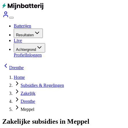
Batterijen
Resultaten
Live
Achtergrond
Profiel
Inloggen
Drenthe
Home
Subsidies & Regelingen
Zakelijk
Drenthe
Meppel
Zakelijke subsidies in Meppel