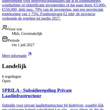
batterijlening voor bedrijven/organisaties die al in zonnepanelen,
windturbine of elektrificatie investeerden of dat gaan doen: €5.000–
€150.000, dekt max. 70% van de investering, met een provinciale
rentekorting van 1,75%. Fondsomvang €2 mln; de provincie
verlengde de regeling tot medio 2027.
Voor wie
Mkb, Grootzakelijk
Periode
t/m 1 juli 2027
Meer informatie
Landelijk
6
regelingen
Open
SPRILA - Subsidieregeling Private
Laadinfrastructuur
Subsidie voor private laadinfrastructuur bij bedrijven, waarbij óók
een stationaire batterij subsidiabel kan zijn - maar alleen als die de