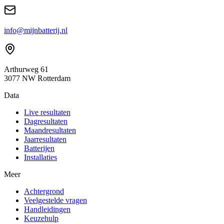
info@mijnbatterij.nl
Arthurweg 61
3077 NW Rotterdam
Data
Live resultaten
Dagresultaten
Maandresultaten
Jaarresultaten
Batterijen
Installaties
Meer
Achtergrond
Veelgestelde vragen
Handleidingen
Keuzehulp