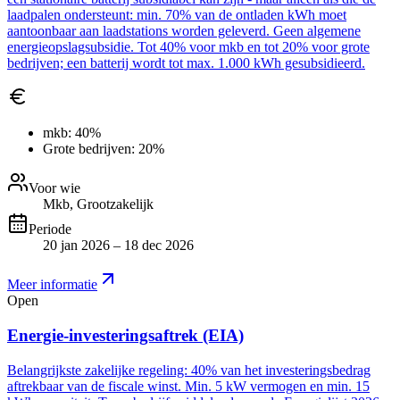
laadpalen ondersteunt: min. 70% van de ontladen kWh moet
aantoonbaar aan laadstations worden geleverd. Geen algemene
energieopslagsubsidie. Tot 40% voor mkb en tot 20% voor grote
bedrijven; een batterij wordt tot max. 1.000 kWh gesubsidieerd.
mkb:
40%
Grote bedrijven:
20%
Voor wie
Mkb, Grootzakelijk
Periode
20 jan 2026 – 18 dec 2026
Meer informatie
Open
Energie-investeringsaftrek (EIA)
Belangrijkste zakelijke regeling: 40% van het investeringsbedrag
aftrekbaar van de fiscale winst. Min. 5 kW vermogen en min. 15