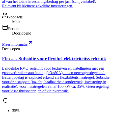
af van het totale investeringsbedrag per jaar (schijventabel).
Relevant bij kleinere zakelijke investeringen.
Voor wie
Mkb
Periode
Doorlopend
Meer informatie
Deels open
Flex-e - Subsidie voor flexibel elektriciteitsverbruik
Landelijke RVO-regeling voor bedrijven en instellingen met een
grootverbruikersaansluiting (>3×80A) in een netcongestiegebied.
Batterijopslag is expliciet erkend als flexibiliteitsmaatregel. Subsidie
voor drie stappen (inzicht, haalbaarheidsonderzoek, investering in
realisatie); voor maatregelen vanaf 100 kW ca. 35%. Geen regeling
voor losse thuisbatterijen of kleinverbruik.
35%