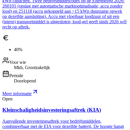
kWh capaciteit. Twee bedrijfsmiddelcodes op de Energielijst 2026:
260101 (opslag met automatische marktoptimalisatie, accu zonder
lood) en 251118 (accu gekoppeld aan >15 kWp duurzame opwek
op dezelfde aansluiting). Accu met vloeibaar loodzuur of uit een
(intern) transportmiddel is uitgesloten; lood-gel geeft sinds 2026 wél
recht op aftrek.
40%
Voor wie
Mkb, Grootzakelijk
Periode
Doorlopend
Meer informatie
Open
Kleinschaligheidsinvesteringsaftrek (KIA)
Aanvullende investeringsaftrek voor bedrijfsmiddelen,
combineerbaar met de EIA voor dezelfde batterij. De hoogte hangt