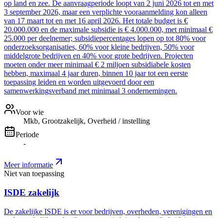
op land en zee. De aanvraagperiode loopt van 2 juni 2026 tot en met
3 september 2026, maar een verplichte vooraanmelding kon alleen
van 17 maart tot en met 16 april 2026. Het totale budget is €
20.000.000 en de maximale subsidie is € 4.000.000, met minimaal €
25.000 per deelnemer; subsidiepercentages lopen op tot 80% voor
onderzoeksorganisaties, 60% voor kleine bedrijven, 50% voor
middelgrote bedrijven en 40% voor grote bedrijven. Projecten
moeten onder meer minimaal € 2 miljoen subsidiabele kosten
hebben, maximaal 4 jaar duren, binnen 10 jaar tot een eerste
toepassing leiden en worden uitgevoerd door een
samenwerkingsverband met minimaal 3 ondernemingen.
Voor wie
Mkb, Grootzakelijk, Overheid / instelling
Periode
-
Meer informatie
Niet van toepassing
ISDE zakelijk
De zakelijke ISDE is er voor bedrijven, overheden, verenigingen en