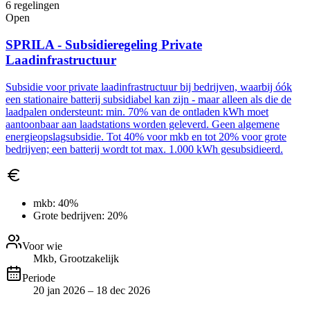
6
regelingen
Open
SPRILA - Subsidieregeling Private
Laadinfrastructuur
Subsidie voor private laadinfrastructuur bij bedrijven, waarbij óók
een stationaire batterij subsidiabel kan zijn - maar alleen als die de
laadpalen ondersteunt: min. 70% van de ontladen kWh moet
aantoonbaar aan laadstations worden geleverd. Geen algemene
energieopslagsubsidie. Tot 40% voor mkb en tot 20% voor grote
bedrijven; een batterij wordt tot max. 1.000 kWh gesubsidieerd.
mkb:
40%
Grote bedrijven:
20%
Voor wie
Mkb, Grootzakelijk
Periode
20 jan 2026 – 18 dec 2026