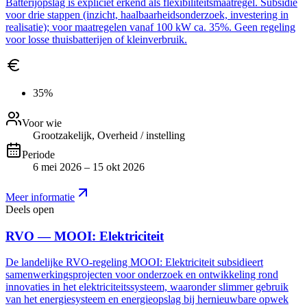
Batterijopslag is expliciet erkend als flexibiliteitsmaatregel. Subsidie
voor drie stappen (inzicht, haalbaarheidsonderzoek, investering in
realisatie); voor maatregelen vanaf 100 kW ca. 35%. Geen regeling
voor losse thuisbatterijen of kleinverbruik.
35%
Voor wie
Grootzakelijk, Overheid / instelling
Periode
6 mei 2026 – 15 okt 2026
Meer informatie
Deels open
RVO — MOOI: Elektriciteit
De landelijke RVO-regeling MOOI: Elektriciteit subsidieert
samenwerkingsprojecten voor onderzoek en ontwikkeling rond
innovaties in het elektriciteitssysteem, waaronder slimmer gebruik
van het energiesysteem en energieopslag bij hernieuwbare opwek