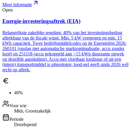
Meer informatie
Open
Energie-investeringsaftrek (EIA)
Belangrijkste zakelijke regeling: 40% van het investeringsbedrag
aftrekbaar van de fiscale winst. Min. 5 kW vermogen en min. 15
kWh capaciteit. Twee bedrijfsmiddelcodes op de Energielijst 2026:
260101 (opslag met automatische marktoptimalisatie, accu zonder
lood) en 251118 (accu gekoppeld aan >15 kWp duurzame opwek
op dezelfde aansluiting). Accu met vloeibaar loodzuur of uit een
(intern) transportmiddel is uitgesloten; lood-gel geeft sinds 2026 wél
recht op aftrek.
40%
Voor wie
Mkb, Grootzakelijk
Periode
Doorlopend