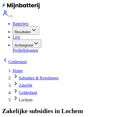
Batterijen
Resultaten
Live
Achtergrond
Profiel
Inloggen
Gelderland
Home
Subsidies & Regelingen
Zakelijk
Gelderland
Lochem
Zakelijke subsidies in Lochem