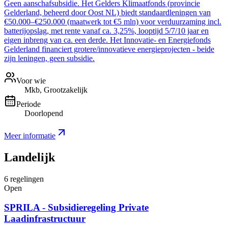
Geen aanschafsubsidie. Het Gelders Klimaatfonds (provincie
Gelderland, beheerd door Oost NL) biedt standaardleningen van
€50.000–€250.000 (maatwerk tot €5 mln) voor verduurzaming incl.
batterijopslag, met rente vanaf ca. 3,25%, looptijd 5/7/10 jaar en
eigen inbreng van ca. een derde. Het Innovatie- en Energiefonds
Gelderland financiert grotere/innovatieve energieprojecten - beide
zijn leningen, geen subsidie.
Voor wie
Mkb, Grootzakelijk
Periode
Doorlopend
Meer informatie
Landelijk
6
regelingen
Open
SPRILA - Subsidieregeling Private
Laadinfrastructuur