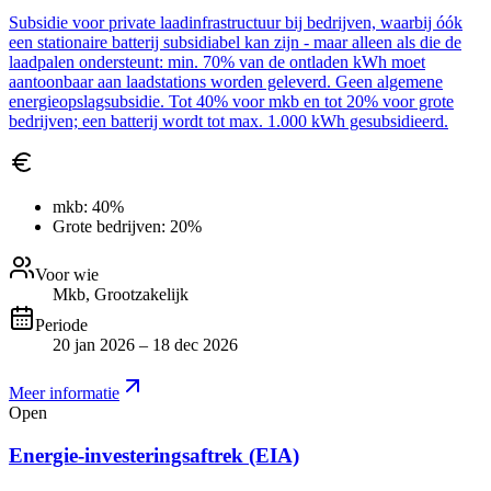
Subsidie voor private laadinfrastructuur bij bedrijven, waarbij óók
een stationaire batterij subsidiabel kan zijn - maar alleen als die de
laadpalen ondersteunt: min. 70% van de ontladen kWh moet
aantoonbaar aan laadstations worden geleverd. Geen algemene
energieopslagsubsidie. Tot 40% voor mkb en tot 20% voor grote
bedrijven; een batterij wordt tot max. 1.000 kWh gesubsidieerd.
mkb:
40%
Grote bedrijven:
20%
Voor wie
Mkb, Grootzakelijk
Periode
20 jan 2026 – 18 dec 2026
Meer informatie
Open
Energie-investeringsaftrek (EIA)