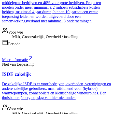
middelgrote bedrijven en 40% voor grote bedrijven. Projecten
moeten onder meer minimaal € 2 miljoen subsidiabele kosten
hebben, maximaal 4 jaar duren, binnen 10 jaar tot een eerste
toepassing leiden en worden uitgevoerd door een
samenwerkingsverband met minimaal 3 ondernemingen.
Voor wie
Mkb, Grootzakelijk, Overheid / instelling
Periode
-
Meer informatie
Niet van toepassing
ISDE zakelijk
De zakelijke ISDE is er voor bedrijven, overheden, verenigingen en
andere zakelijke gebruikers, maar uitsluitend voor (hybride)
warmtepompen, zonneboilers en kleinschalige windturbines. Een
thuisbatterij/energieopslag valt hier niet onder.
Voor wie
Mkb, Grootzakelijk, Overheid / instelling