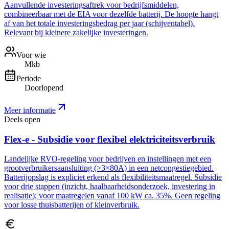
Aanvullende investeringsaftrek voor bedrijfsmiddelen,
combineerbaar met de EIA voor dezelfde batterij. De hoogte hangt
af van het totale investeringsbedrag per jaar (schijventabel).
Relevant bij kleinere zakelijke investeringen.
Voor wie
Mkb
Periode
Doorlopend
Meer informatie
Deels open
Flex-e - Subsidie voor flexibel elektriciteitsverbruik
Landelijke RVO-regeling voor bedrijven en instellingen met een
grootverbruikersaansluiting (>3×80A) in een netcongestiegebied.
Batterijopslag is expliciet erkend als flexibiliteitsmaatregel. Subsidie
voor drie stappen (inzicht, haalbaarheidsonderzoek, investering in
realisatie); voor maatregelen vanaf 100 kW ca. 35%. Geen regeling
voor losse thuisbatterijen of kleinverbruik.