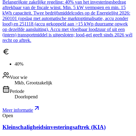
Belangrijkste zakelijke regeling: 40% van het investeringsbedrag
aftrekbaar van de fiscale winst. Min. 5 kW vermogen en min. 15
kWh capaciteit. Twee bedrijfsmiddelcodes op de Energielijst 2026:
260101 (opslag met automatische marktoptimalisatie, accu zonder
lood) en 251118 (accu gekoppeld aan >15 kWp duurzame opwek
op dezelfde aansluiting). Accu met vloeibaar loodzuur of uit een
(intern) transportmiddel is uitgesloten; lood-gel geeft sinds 2026 wél
recht op aftrek.
40%
Voor wie
Mkb, Grootzakelijk
Periode
Doorlopend
Meer informatie
Open
Kleinschaligheidsinvesteringsaftrek (KIA)