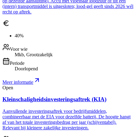
op dezelfde aansluiting). Accu met vloeibaar loodzuur of uit een
(intern) transportmiddel is uitgesloten; lood-gel geeft sinds 2026 wél
recht op aftrek.
40%
Voor wie
Mkb, Grootzakelijk
Periode
Doorlopend
Meer informatie
Open
Kleinschaligheidsinvesteringsaftrek (KIA)
Aanvullende investeringsaftrek voor bedrijfsmiddelen,
combineerbaar met de EIA voor dezelfde batterij. De hoogte hangt
af van het totale investeringsbedrag per jaar (schijventabel).
Relevant bij kleinere zakelijke investeringen.