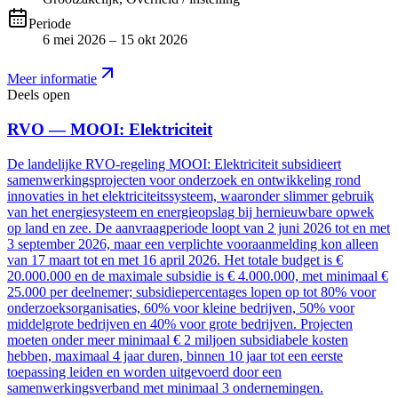
Periode
6 mei 2026 – 15 okt 2026
Meer informatie
Deels open
RVO — MOOI: Elektriciteit
De landelijke RVO-regeling MOOI: Elektriciteit subsidieert
samenwerkingsprojecten voor onderzoek en ontwikkeling rond
innovaties in het elektriciteitssysteem, waaronder slimmer gebruik
van het energiesysteem en energieopslag bij hernieuwbare opwek
op land en zee. De aanvraagperiode loopt van 2 juni 2026 tot en met
3 september 2026, maar een verplichte vooraanmelding kon alleen
van 17 maart tot en met 16 april 2026. Het totale budget is €
20.000.000 en de maximale subsidie is € 4.000.000, met minimaal €
25.000 per deelnemer; subsidiepercentages lopen op tot 80% voor
onderzoeksorganisaties, 60% voor kleine bedrijven, 50% voor
middelgrote bedrijven en 40% voor grote bedrijven. Projecten
moeten onder meer minimaal € 2 miljoen subsidiabele kosten
hebben, maximaal 4 jaar duren, binnen 10 jaar tot een eerste
toepassing leiden en worden uitgevoerd door een
samenwerkingsverband met minimaal 3 ondernemingen.