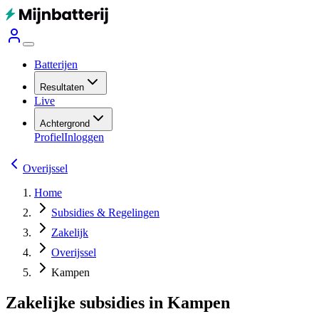
Batterijen
Resultaten
Live
Achtergrond
Profiel
Inloggen
Overijssel
Home
Subsidies & Regelingen
Zakelijk
Overijssel
Kampen
Zakelijke subsidies in Kampen