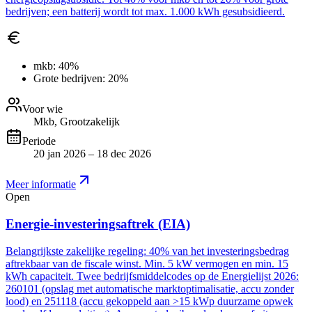
bedrijven; een batterij wordt tot max. 1.000 kWh gesubsidieerd.
mkb:
40%
Grote bedrijven:
20%
Voor wie
Mkb, Grootzakelijk
Periode
20 jan 2026 – 18 dec 2026
Meer informatie
Open
Energie-investeringsaftrek (EIA)
Belangrijkste zakelijke regeling: 40% van het investeringsbedrag
aftrekbaar van de fiscale winst. Min. 5 kW vermogen en min. 15
kWh capaciteit. Twee bedrijfsmiddelcodes op de Energielijst 2026:
260101 (opslag met automatische marktoptimalisatie, accu zonder
lood) en 251118 (accu gekoppeld aan >15 kWp duurzame opwek