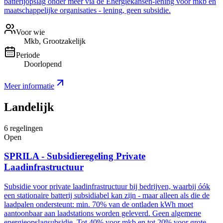
batterijopslag onder meer via de Energiekansen-lening voor mkb en
maatschappelijke organisaties - lening, geen subsidie.
Voor wie
Mkb, Grootzakelijk
Periode
Doorlopend
Meer informatie
Landelijk
6
regelingen
Open
SPRILA - Subsidieregeling Private
Laadinfrastructuur
Subsidie voor private laadinfrastructuur bij bedrijven, waarbij óók
een stationaire batterij subsidiabel kan zijn - maar alleen als die de
laadpalen ondersteunt: min. 70% van de ontladen kWh moet
aantoonbaar aan laadstations worden geleverd. Geen algemene
energieopslagsubsidie. Tot 40% voor mkb en tot 20% voor grote