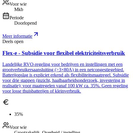
Voor wie
Mkb
Periode
Doorlopend
Meer informatie
Deels open
Flex-e - Subsidie voor flexibel elektriciteitsverbruik
Landelijke RVO-regeling voor bedrijven en instellingen met een
grootverbruikersaansluiting (>3×80A) in een netcongestiegebied.
Batterijopslag is expliciet erkend als flexibiliteitsmaatregel. Subsidie
voor drie stappen (inzicht, haalbaarheidsonderzoek, investering in
realisatie); voor maatregelen vanaf 100 kW ca. 35%. Geen regeling
voor losse thuisbatterijen of kleinverbruik.
35%
Voor wie
Grootzakelijk, Overheid / instelling