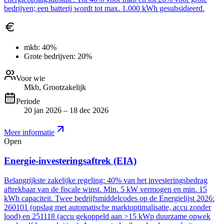
bedrijven; een batterij wordt tot max. 1.000 kWh gesubsidieerd.
mkb:
40%
Grote bedrijven:
20%
Voor wie
Mkb, Grootzakelijk
Periode
20 jan 2026 – 18 dec 2026
Meer informatie
Open
Energie-investeringsaftrek (EIA)
Belangrijkste zakelijke regeling: 40% van het investeringsbedrag
aftrekbaar van de fiscale winst. Min. 5 kW vermogen en min. 15
kWh capaciteit. Twee bedrijfsmiddelcodes op de Energielijst 2026:
260101 (opslag met automatische marktoptimalisatie, accu zonder
lood) en 251118 (accu gekoppeld aan >15 kWp duurzame opwek