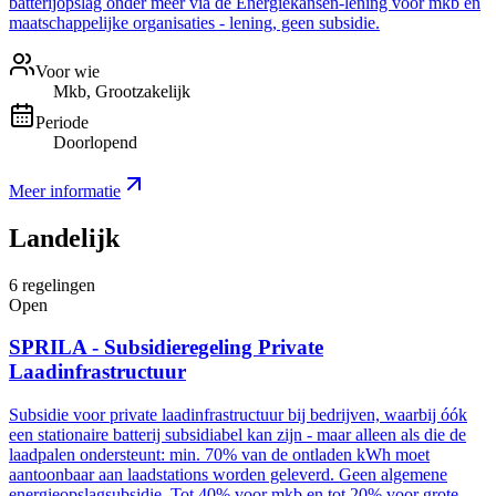
batterijopslag onder meer via de Energiekansen-lening voor mkb en
maatschappelijke organisaties - lening, geen subsidie.
Voor wie
Mkb, Grootzakelijk
Periode
Doorlopend
Meer informatie
Landelijk
6
regelingen
Open
SPRILA - Subsidieregeling Private
Laadinfrastructuur
Subsidie voor private laadinfrastructuur bij bedrijven, waarbij óók
een stationaire batterij subsidiabel kan zijn - maar alleen als die de
laadpalen ondersteunt: min. 70% van de ontladen kWh moet
aantoonbaar aan laadstations worden geleverd. Geen algemene
energieopslagsubsidie. Tot 40% voor mkb en tot 20% voor grote