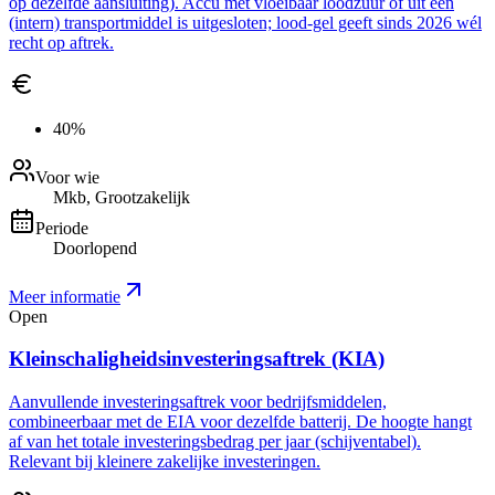
op dezelfde aansluiting). Accu met vloeibaar loodzuur of uit een
(intern) transportmiddel is uitgesloten; lood-gel geeft sinds 2026 wél
recht op aftrek.
40%
Voor wie
Mkb, Grootzakelijk
Periode
Doorlopend
Meer informatie
Open
Kleinschaligheidsinvesteringsaftrek (KIA)
Aanvullende investeringsaftrek voor bedrijfsmiddelen,
combineerbaar met de EIA voor dezelfde batterij. De hoogte hangt
af van het totale investeringsbedrag per jaar (schijventabel).
Relevant bij kleinere zakelijke investeringen.