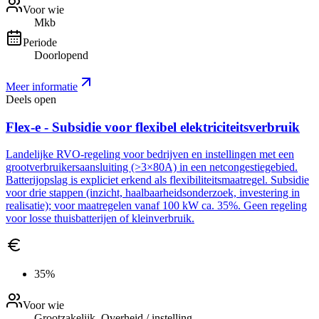
Voor wie
Mkb
Periode
Doorlopend
Meer informatie
Deels open
Flex-e - Subsidie voor flexibel elektriciteitsverbruik
Landelijke RVO-regeling voor bedrijven en instellingen met een
grootverbruikersaansluiting (>3×80A) in een netcongestiegebied.
Batterijopslag is expliciet erkend als flexibiliteitsmaatregel. Subsidie
voor drie stappen (inzicht, haalbaarheidsonderzoek, investering in
realisatie); voor maatregelen vanaf 100 kW ca. 35%. Geen regeling
voor losse thuisbatterijen of kleinverbruik.
35%
Voor wie
Grootzakelijk, Overheid / instelling