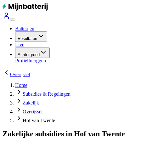
Batterijen
Resultaten
Live
Achtergrond
Profiel
Inloggen
Overijssel
Home
Subsidies & Regelingen
Zakelijk
Overijssel
Hof van Twente
Zakelijke subsidies in Hof van Twente