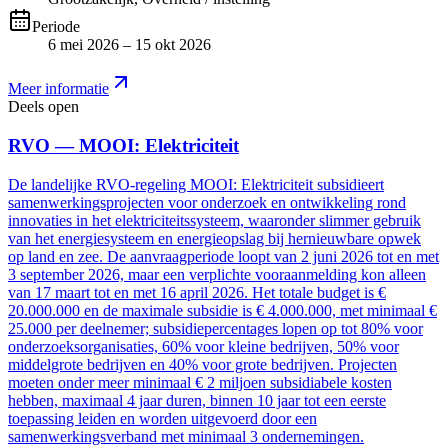
Periode
6 mei 2026 – 15 okt 2026
Meer informatie
Deels open
RVO — MOOI: Elektriciteit
De landelijke RVO-regeling MOOI: Elektriciteit subsidieert
samenwerkingsprojecten voor onderzoek en ontwikkeling rond
innovaties in het elektriciteitssysteem, waaronder slimmer gebruik
van het energiesysteem en energieopslag bij hernieuwbare opwek
op land en zee. De aanvraagperiode loopt van 2 juni 2026 tot en met
3 september 2026, maar een verplichte vooraanmelding kon alleen
van 17 maart tot en met 16 april 2026. Het totale budget is €
20.000.000 en de maximale subsidie is € 4.000.000, met minimaal €
25.000 per deelnemer; subsidiepercentages lopen op tot 80% voor
onderzoeksorganisaties, 60% voor kleine bedrijven, 50% voor
middelgrote bedrijven en 40% voor grote bedrijven. Projecten
moeten onder meer minimaal € 2 miljoen subsidiabele kosten
hebben, maximaal 4 jaar duren, binnen 10 jaar tot een eerste
toepassing leiden en worden uitgevoerd door een
samenwerkingsverband met minimaal 3 ondernemingen.