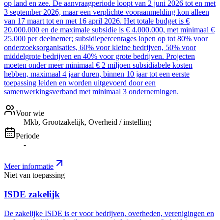
op land en zee. De aanvraagperiode loopt van 2 juni 2026 tot en met
3 september 2026, maar een verplichte vooraanmelding kon alleen
van 17 maart tot en met 16 april 2026. Het totale budget is €
20.000.000 en de maximale subsidie is € 4.000.000, met minimaal €
25.000 per deelnemer; subsidiepercentages lopen op tot 80% voor
onderzoeksorganisaties, 60% voor kleine bedrijven, 50% voor
middelgrote bedrijven en 40% voor grote bedrijven. Projecten
moeten onder meer minimaal € 2 miljoen subsidiabele kosten
hebben, maximaal 4 jaar duren, binnen 10 jaar tot een eerste
toepassing leiden en worden uitgevoerd door een
samenwerkingsverband met minimaal 3 ondernemingen.
Voor wie
Mkb, Grootzakelijk, Overheid / instelling
Periode
-
Meer informatie
Niet van toepassing
ISDE zakelijk
De zakelijke ISDE is er voor bedrijven, overheden, verenigingen en