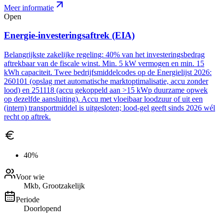
Meer informatie
Open
Energie-investeringsaftrek (EIA)
Belangrijkste zakelijke regeling: 40% van het investeringsbedrag
aftrekbaar van de fiscale winst. Min. 5 kW vermogen en min. 15
kWh capaciteit. Twee bedrijfsmiddelcodes op de Energielijst 2026:
260101 (opslag met automatische marktoptimalisatie, accu zonder
lood) en 251118 (accu gekoppeld aan >15 kWp duurzame opwek
op dezelfde aansluiting). Accu met vloeibaar loodzuur of uit een
(intern) transportmiddel is uitgesloten; lood-gel geeft sinds 2026 wél
recht op aftrek.
40%
Voor wie
Mkb, Grootzakelijk
Periode
Doorlopend