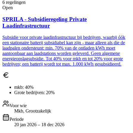
6
regelingen
Open
SPRILA - Subsidieregeling Private
Laadinfrastructuur
Subsidie voor private laadinfrastructuur bij bedrijven, waarbij óók
een stationaire batterij subsidiabel kan zijn - maar alleen als die de
laadpalen ondersteunt: min. 70% van de ontladen kWh moet
aantoonbaar aan laadstations worden geleverd. Geen algemene
energieopslagsubsidie. Tot 40% voor mkb en tot 20% voor grote
bedrijven; een batterij wordt tot max. 1.000 kWh gesubsidieerd.
mkb:
40%
Grote bedrijven:
20%
Voor wie
Mkb, Grootzakelijk
Periode
20 jan 2026 – 18 dec 2026