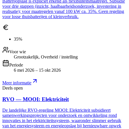
Batterijopslag is expliciet erkend als flexibiliteitsmaatregel. Subsidie
voor drie stappen (inzicht, haalbaarheidsonderzoek, investering in
realisatie); voor maatregelen vanaf 100 kW ca. 35%. Geen regeling
voor losse thuisbatterijen of kleinverbruik.
35%
Voor wie
Grootzakelijk, Overheid / instelling
Periode
6 mei 2026 – 15 okt 2026
Meer informatie
Deels open
RVO — MOOI: Elektriciteit
De landelijke RVO-regeling MOOI: Elektriciteit subsidieert
samenwerkingsprojecten voor onderzoek en ontwikkeling rond
innovaties in het elektriciteitssysteem, waaronder slimmer gebruik
van het energiesysteem en energieopslag bij hernieuwbare opwek