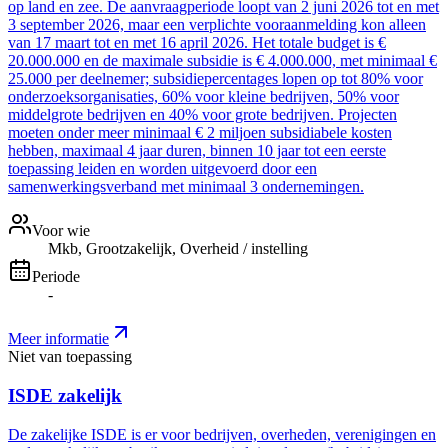
op land en zee. De aanvraagperiode loopt van 2 juni 2026 tot en met
3 september 2026, maar een verplichte vooraanmelding kon alleen
van 17 maart tot en met 16 april 2026. Het totale budget is €
20.000.000 en de maximale subsidie is € 4.000.000, met minimaal €
25.000 per deelnemer; subsidiepercentages lopen op tot 80% voor
onderzoeksorganisaties, 60% voor kleine bedrijven, 50% voor
middelgrote bedrijven en 40% voor grote bedrijven. Projecten
moeten onder meer minimaal € 2 miljoen subsidiabele kosten
hebben, maximaal 4 jaar duren, binnen 10 jaar tot een eerste
toepassing leiden en worden uitgevoerd door een
samenwerkingsverband met minimaal 3 ondernemingen.
Voor wie
Mkb, Grootzakelijk, Overheid / instelling
Periode
-
Meer informatie
Niet van toepassing
ISDE zakelijk
De zakelijke ISDE is er voor bedrijven, overheden, verenigingen en