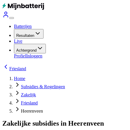
Batterijen
Resultaten
Live
Achtergrond
Profiel
Inloggen
Friesland
Home
Subsidies & Regelingen
Zakelijk
Friesland
Heerenveen
Zakelijke subsidies in Heerenveen