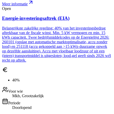
Meer informatie
Open
Energie-investeringsaftrek (EIA)
Belangrijkste zakelijke regeling: 40% van het investeringsbedrag
aftrekbaar van de fiscale winst. Min. 5 kW vermogen en min. 15
kWh capaciteit. Twee bedrijfsmiddelcodes op de Energielijst 2026:
260101 (opslag met automatische marktoptimalisatie, accu zonder
lood) en 251118 (accu gekoppeld aan >15 kWp duurzame opwek
op dezelfde aansluiting). Accu met vloeibaar loodzuur of uit een
(intern) transportmiddel is uitgesloten; lood-gel geeft sinds 2026 wél
recht op aftrek.
40%
Voor wie
Mkb, Grootzakelijk
Periode
Doorlopend