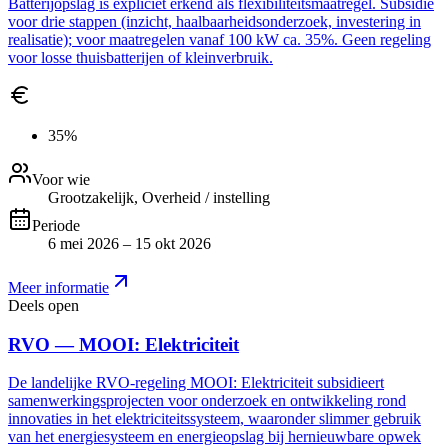
Batterijopslag is expliciet erkend als flexibiliteitsmaatregel. Subsidie
voor drie stappen (inzicht, haalbaarheidsonderzoek, investering in
realisatie); voor maatregelen vanaf 100 kW ca. 35%. Geen regeling
voor losse thuisbatterijen of kleinverbruik.
35%
Voor wie
Grootzakelijk, Overheid / instelling
Periode
6 mei 2026 – 15 okt 2026
Meer informatie
Deels open
RVO — MOOI: Elektriciteit
De landelijke RVO-regeling MOOI: Elektriciteit subsidieert
samenwerkingsprojecten voor onderzoek en ontwikkeling rond
innovaties in het elektriciteitssysteem, waaronder slimmer gebruik
van het energiesysteem en energieopslag bij hernieuwbare opwek