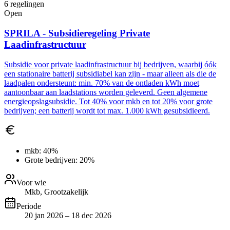
6
regelingen
Open
SPRILA - Subsidieregeling Private
Laadinfrastructuur
Subsidie voor private laadinfrastructuur bij bedrijven, waarbij óók
een stationaire batterij subsidiabel kan zijn - maar alleen als die de
laadpalen ondersteunt: min. 70% van de ontladen kWh moet
aantoonbaar aan laadstations worden geleverd. Geen algemene
energieopslagsubsidie. Tot 40% voor mkb en tot 20% voor grote
bedrijven; een batterij wordt tot max. 1.000 kWh gesubsidieerd.
mkb:
40%
Grote bedrijven:
20%
Voor wie
Mkb, Grootzakelijk
Periode
20 jan 2026 – 18 dec 2026