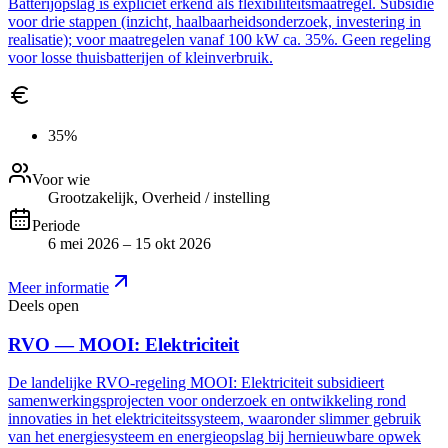
Batterijopslag is expliciet erkend als flexibiliteitsmaatregel. Subsidie
voor drie stappen (inzicht, haalbaarheidsonderzoek, investering in
realisatie); voor maatregelen vanaf 100 kW ca. 35%. Geen regeling
voor losse thuisbatterijen of kleinverbruik.
35%
Voor wie
Grootzakelijk, Overheid / instelling
Periode
6 mei 2026 – 15 okt 2026
Meer informatie
Deels open
RVO — MOOI: Elektriciteit
De landelijke RVO-regeling MOOI: Elektriciteit subsidieert
samenwerkingsprojecten voor onderzoek en ontwikkeling rond
innovaties in het elektriciteitssysteem, waaronder slimmer gebruik
van het energiesysteem en energieopslag bij hernieuwbare opwek