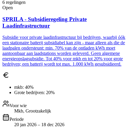
6
regelingen
Open
SPRILA - Subsidieregeling Private
Laadinfrastructuur
Subsidie voor private laadinfrastructuur bij bedrijven, waarbij óók
een stationaire batterij subsidiabel kan zijn - maar alleen als die de
laadpalen ondersteunt: min. 70% van de ontladen kWh moet
aantoonbaar aan laadstations worden geleverd. Geen algemene
energieopslagsubsidie. Tot 40% voor mkb en tot 20% voor grote
bedrijven; een batterij wordt tot max. 1.000 kWh gesubsidieerd.
mkb:
40%
Grote bedrijven:
20%
Voor wie
Mkb, Grootzakelijk
Periode
20 jan 2026 – 18 dec 2026