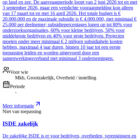
op land en zee. De aanvraagperiode loopt van 2 juni 2026 tot en met
3 september 2026, maar een verplichte vooraanmelding kon alleen
van 17 maart tot en met 16 april 2026. Het totale budget is €
20.000.000 en de maximale subsidie is € 4.000.000, met minimaal €
25.000 per deelnemer; subsidiepercentages lopen op tot 80% voor
onderzoeksorganisaties, 60% voor kleine bedrijven, 50% voor
middelgrote bedrijven en 40% voor grote bedrijven. Projecten
moeten onder meer minimaal € 2 miljoen subsidiabele kosten
hebben, maximaal 4 jaar duren, binnen 10 jaar tot een eerste
toepassing leiden en worden uitgevoerd door een
samenwerkingsverband met minimaal 3 ondernemingen.
Voor wie
Mkb, Grootzakelijk, Overheid / instelling
Periode
-
Meer informatie
Niet van toepassing
ISDE zakelijk
De zakelijke ISDE is er voor bedrijven, overheden, verenigingen en