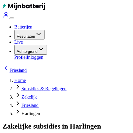
Batterijen
Resultaten
Live
Achtergrond
Profiel
Inloggen
Friesland
Home
Subsidies & Regelingen
Zakelijk
Friesland
Harlingen
Zakelijke subsidies in Harlingen