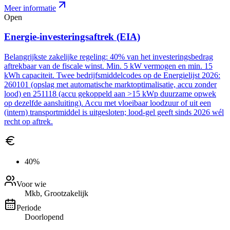
Meer informatie
Open
Energie-investeringsaftrek (EIA)
Belangrijkste zakelijke regeling: 40% van het investeringsbedrag
aftrekbaar van de fiscale winst. Min. 5 kW vermogen en min. 15
kWh capaciteit. Twee bedrijfsmiddelcodes op de Energielijst 2026:
260101 (opslag met automatische marktoptimalisatie, accu zonder
lood) en 251118 (accu gekoppeld aan >15 kWp duurzame opwek
op dezelfde aansluiting). Accu met vloeibaar loodzuur of uit een
(intern) transportmiddel is uitgesloten; lood-gel geeft sinds 2026 wél
recht op aftrek.
40%
Voor wie
Mkb, Grootzakelijk
Periode
Doorlopend