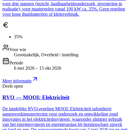
voor drie stappen (inzicht, haalbaarheidsonderzoek, investering in
realisatie); voor maatregelen vanaf 100 kW ca. 35%. Geen regeling
voor losse thuisbatterijen of kleinverbruik.
35%
Voor wie
Grootzakelijk, Overheid / instelling
Periode
6 mei 2026 – 15 okt 2026
Meer informatie
Deels open
RVO — MOOI: Elektriciteit
De landelijke RVO-regeling MOOI: Elektriciteit subsidieert
samenwerkingsprojecten voor onderzoek en ontwikkeling rond
innovaties in het elektriciteitssysteem, waaronder slimmer gebruik
van het energiesysteem en energieopslag bij hernieuwbare opwek
op land en zee. De aanvraagperiode loopt van 2 juni 2026 tot en met