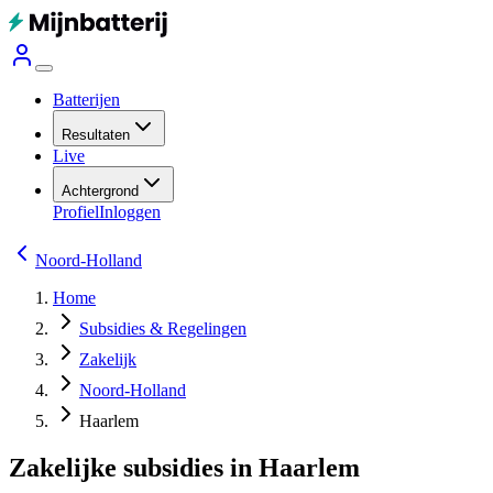
Batterijen
Resultaten
Live
Achtergrond
Profiel
Inloggen
Noord-Holland
Home
Subsidies & Regelingen
Zakelijk
Noord-Holland
Haarlem
Zakelijke subsidies in Haarlem