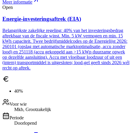
Meer informatie
Open
Energie-investeringsaftrek (EIA)
Belangrijkste zakelijke regeling: 40% van het investeringsbedrag
aftrekbaar van de fiscale winst. Min. 5 kW vermogen en min. 15
kWh capaciteit. Twee bedrijfsmiddelcodes op de Energielijst 2026:
260101 (opslag met automatische marktoptimalisatie, accu zonder
lood) en 251118 (accu gekoppeld aan >15 kWp duurzame opwek
op dezelfde aansluiting). Accu met vloeibaar loodzuur of uit een
(intern) transportmiddel is uitgesloten; lood-gel geeft sinds 2026 wél
recht op aftrek.
40%
Voor wie
Mkb, Grootzakelijk
Periode
Doorlopend