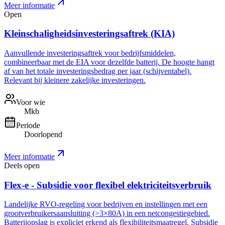
Meer informatie
Open
Kleinschaligheidsinvesteringsaftrek (KIA)
Aanvullende investeringsaftrek voor bedrijfsmiddelen,
combineerbaar met de EIA voor dezelfde batterij. De hoogte hangt
af van het totale investeringsbedrag per jaar (schijventabel).
Relevant bij kleinere zakelijke investeringen.
Voor wie
Mkb
Periode
Doorlopend
Meer informatie
Deels open
Flex-e - Subsidie voor flexibel elektriciteitsverbruik
Landelijke RVO-regeling voor bedrijven en instellingen met een
grootverbruikersaansluiting (>3×80A) in een netcongestiegebied.
Batterijopslag is expliciet erkend als flexibiliteitsmaatregel. Subsidie