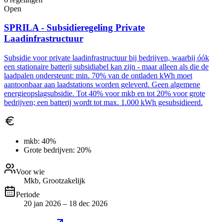
Open
SPRILA - Subsidieregeling Private
Laadinfrastructuur
Subsidie voor private laadinfrastructuur bij bedrijven, waarbij óók
een stationaire batterij subsidiabel kan zijn - maar alleen als die de
laadpalen ondersteunt: min. 70% van de ontladen kWh moet
aantoonbaar aan laadstations worden geleverd. Geen algemene
energieopslagsubsidie. Tot 40% voor mkb en tot 20% voor grote
bedrijven; een batterij wordt tot max. 1.000 kWh gesubsidieerd.
mkb:
40%
Grote bedrijven:
20%
Voor wie
Mkb, Grootzakelijk
Periode
20 jan 2026 – 18 dec 2026