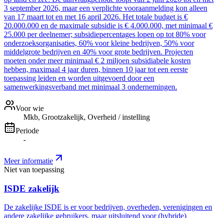
3 september 2026, maar een verplichte vooraanmelding kon alleen
van 17 maart tot en met 16 april 2026. Het totale budget is €
20.000.000 en de maximale subsidie is € 4.000.000, met minimaal €
25.000 per deelnemer; subsidiepercentages lopen op tot 80% voor
onderzoeksorganisaties, 60% voor kleine bedrijven, 50% voor
middelgrote bedrijven en 40% voor grote bedrijven. Projecten
moeten onder meer minimaal € 2 miljoen subsidiabele kosten
hebben, maximaal 4 jaar duren, binnen 10 jaar tot een eerste
toepassing leiden en worden uitgevoerd door een
samenwerkingsverband met minimaal 3 ondernemingen.
Voor wie
Mkb, Grootzakelijk, Overheid / instelling
Periode
-
Meer informatie
Niet van toepassing
ISDE zakelijk
De zakelijke ISDE is er voor bedrijven, overheden, verenigingen en
andere zakelijke gebruikers, maar uitsluitend voor (hybride)