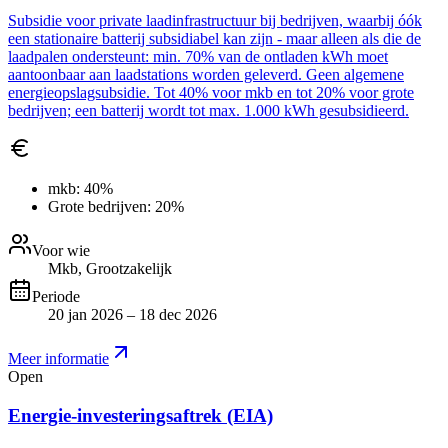
Subsidie voor private laadinfrastructuur bij bedrijven, waarbij óók
een stationaire batterij subsidiabel kan zijn - maar alleen als die de
laadpalen ondersteunt: min. 70% van de ontladen kWh moet
aantoonbaar aan laadstations worden geleverd. Geen algemene
energieopslagsubsidie. Tot 40% voor mkb en tot 20% voor grote
bedrijven; een batterij wordt tot max. 1.000 kWh gesubsidieerd.
mkb:
40%
Grote bedrijven:
20%
Voor wie
Mkb, Grootzakelijk
Periode
20 jan 2026 – 18 dec 2026
Meer informatie
Open
Energie-investeringsaftrek (EIA)