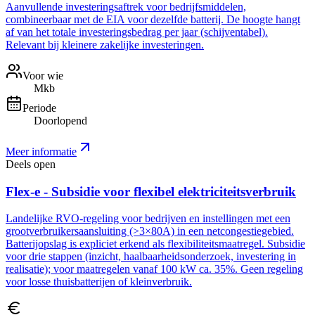
Aanvullende investeringsaftrek voor bedrijfsmiddelen,
combineerbaar met de EIA voor dezelfde batterij. De hoogte hangt
af van het totale investeringsbedrag per jaar (schijventabel).
Relevant bij kleinere zakelijke investeringen.
Voor wie
Mkb
Periode
Doorlopend
Meer informatie
Deels open
Flex-e - Subsidie voor flexibel elektriciteitsverbruik
Landelijke RVO-regeling voor bedrijven en instellingen met een
grootverbruikersaansluiting (>3×80A) in een netcongestiegebied.
Batterijopslag is expliciet erkend als flexibiliteitsmaatregel. Subsidie
voor drie stappen (inzicht, haalbaarheidsonderzoek, investering in
realisatie); voor maatregelen vanaf 100 kW ca. 35%. Geen regeling
voor losse thuisbatterijen of kleinverbruik.