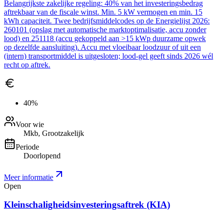
Belangrijkste zakelijke regeling: 40% van het investeringsbedrag
aftrekbaar van de fiscale winst. Min. 5 kW vermogen en min. 15
kWh capaciteit. Twee bedrijfsmiddelcodes op de Energielijst 2026:
260101 (opslag met automatische marktoptimalisatie, accu zonder
lood) en 251118 (accu gekoppeld aan >15 kWp duurzame opwek
op dezelfde aansluiting). Accu met vloeibaar loodzuur of uit een
(intern) transportmiddel is uitgesloten; lood-gel geeft sinds 2026 wél
recht op aftrek.
40%
Voor wie
Mkb, Grootzakelijk
Periode
Doorlopend
Meer informatie
Open
Kleinschaligheidsinvesteringsaftrek (KIA)