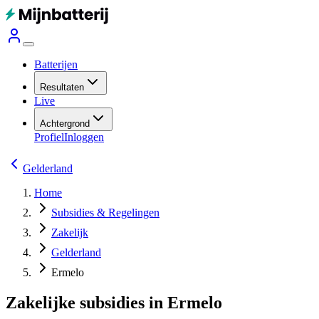
Batterijen
Resultaten
Live
Achtergrond
Profiel
Inloggen
Gelderland
Home
Subsidies & Regelingen
Zakelijk
Gelderland
Ermelo
Zakelijke subsidies in Ermelo