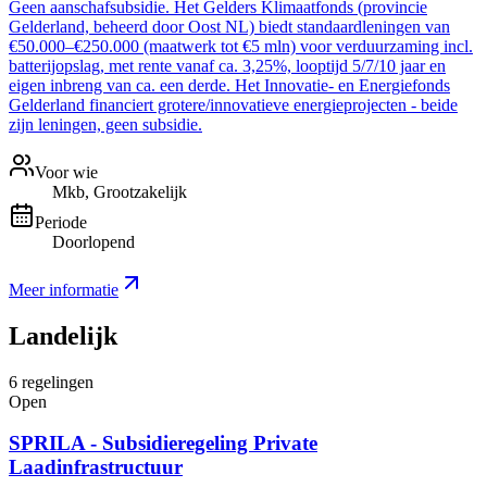
Geen aanschafsubsidie. Het Gelders Klimaatfonds (provincie
Gelderland, beheerd door Oost NL) biedt standaardleningen van
€50.000–€250.000 (maatwerk tot €5 mln) voor verduurzaming incl.
batterijopslag, met rente vanaf ca. 3,25%, looptijd 5/7/10 jaar en
eigen inbreng van ca. een derde. Het Innovatie- en Energiefonds
Gelderland financiert grotere/innovatieve energieprojecten - beide
zijn leningen, geen subsidie.
Voor wie
Mkb, Grootzakelijk
Periode
Doorlopend
Meer informatie
Landelijk
6
regelingen
Open
SPRILA - Subsidieregeling Private
Laadinfrastructuur