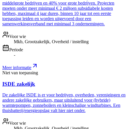
middelgrote bedrijven en 40% voor grote bedrijven. Projecten
moeten onder meer minimaal € 2 miljoen subsidiabele kosten
hebben, maximaal 4 jaar duren, binnen 10 jaar tot een eerste
toepassing leiden en worden uitgevoerd door een
samenwerkingsverband met minimaal 3 ondernemingen.
Voor wie
Mkb, Grootzakelijk, Overheid / instelling
Periode
-
Meer informatie
Niet van toepassing
ISDE zakelijk
De zakelijke ISDE is er voor bedrijven, overheden, verenigingen en
andere zakelijke gebruikers, maar uitsluitend voor (hybride)
warmtepompen, zonneboilers en kleinschalige windturbines. Een
thuisbatterij/energieopslag valt hier niet onder.
Voor wie
Mkb, Grootzakelijk, Overheid / instelling